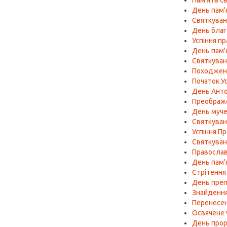
Пам'ять с
День пам'
Святкуванн
День благо
Успіння п
День пам'
Святкуван
Походженн
Початок У
День Анто
Преображ
День муче
Святкуван
Успіння Пр
Святкуван
Православ
День пам'
Стрітення
День пре
Знайдення
Перенесен
Освячене 
День проро