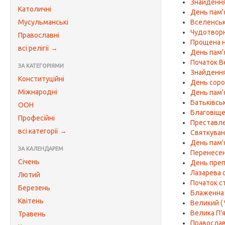
Знайдення 
Католичні
День пам'
Мусульманські
Вселенська
Чудотворн
Православні
Прощена 
всі релігії →
День пам'
Початок В
ЗА КАТЕГОРІЯМИ
Знайдення
Конституційні
День соро
Міжнародні
День пам'я
Батьківсь
ООН
Благовіще
Професійні
Преставлен
всі категорії →
Святкуван
День пам'
ЗА КАЛЕНДАРЕМ
Перенесенн
Січень
День преп
Лазарева 
Лютий
Початок с
Березень
Блаженна
Квітень
Великий (
Велика П'я
Травень
Правосла