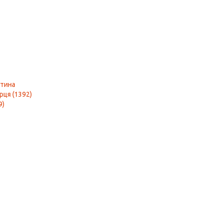
нтина
рця (1392)
9)