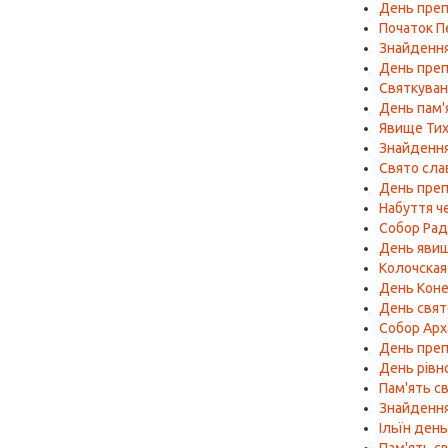
День пре
Початок П
Знайдення
День преп
Святкуван
День пам'я
Явище Тих
Знайдення
Свято сла
День преп
Набуття ч
Собор Рад
День явища
Колочская 
День Коне
День свят
Собор Арх
День пре
День рівн
Пам'ять с
Знайденн
Ільїн ден