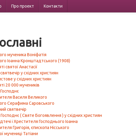
р
Про проект
Контакти
ославні
ого мученика Воніфатія
ого Іоанна Кронштадтського (1908)
ті святої Анастасії
 святвечір у східних християн
истове у східних християн
ті 20 000 мучеників
 Господнє
ителя Василя Великого
ого Серафима Саровського
ий святвечір
Господнє ( Святе Богоявлення ) у східних християн
дтечі і Хрестителя Господнього Іоанна
ителя Григорія, єпископа Нісського
ої мучениці Татіани