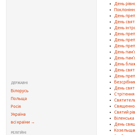
День рівн
Поклонінн
День преп
День свят
День інтро
День преп
День преп
День преп
День пам'
День пам'
День блаж
День свят
День преп
Безсрібник
ДЕРЖАВНІ
День свят
Білорусь
Стрітення
Польща
Святитель
Священном
Росія
Святий рі
Україна
Віленська
всі країни →
День свящ
Козельщан
РЕЛІГІЙНІ