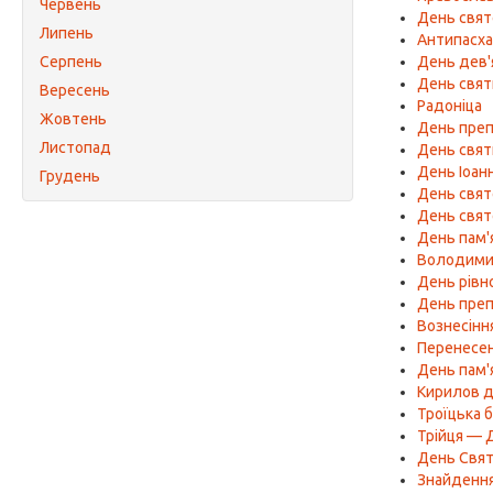
Червень
День свят
Липень
Антипасх
Серпень
День дев'
День свят
Вересень
Радоніца
Жовтень
День преп
Листопад
День свя
День Іоанн
Грудень
День свят
День свят
День пам'
Володимир
День рівн
День преп
Вознесінн
Перенесен
День пам'
Кирилов 
Троїцька 
Трійця — Д
День Свят
Знайдення