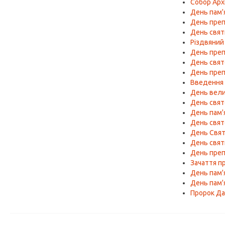
Собор Арх
День пам'я
День преп
День свят
Різдвяний 
День преп
День свят
День преп
Введення 
День вели
День свят
День пам'
День свят
День Свят
День свя
День преп
Зачаття п
День пам'
День пам'я
Пророк Дан