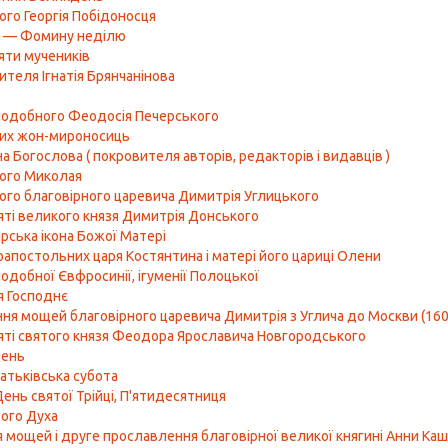
ого Георгія Побідоносця
а — Фомину неділю
яти мучеників
ителя Ігнатія Брянчанінова
одобного Феодосія Печерського
тих жон-мироносиць
а Богослова ( покровителя авторів, редакторів і видавців )
ого Миколая
ого благовірного царевича Димитрія Углицького
яті великого князя Димитрія Донського
ська ікона Божої Матері
оапостольних царя Костянтина і матері його цариці Олени
одобної Євфросинії, ігуменії Полоцької
я Господнє
ня мощей благовірного царевича Димитрія з Углича до Москви (160
яті святого князя Феодора Ярославича Новгородського
день
батьківська субота
ень святої Трійці, П'ятидесятниця
ого Духа
 мощей і друге прославлення благовірної великої княгині Анни Ка