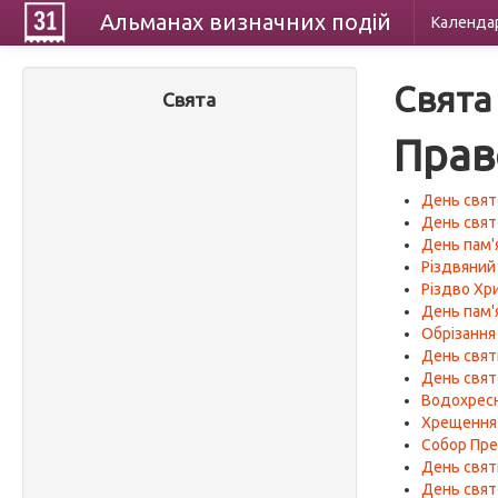
Альманах
визначних
подій
Календа
Свята
Свята
Прав
День свят
День свят
День пам'я
Різдвяний
Різдво Хр
День пам'я
Обрізання
День свят
День свят
Водохресн
Хрещення 
Собор Пре
День свят
День свят