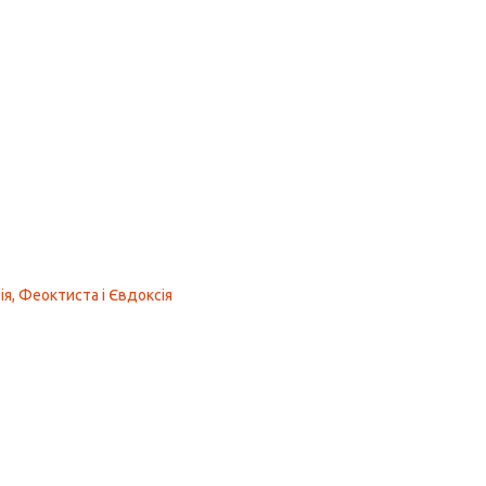
тія, Феоктиста і Євдоксія