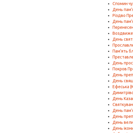
Спомин чу
День пам'
Різдво Пр
День пам'
Перенесен
Воздвижен
День святи
Прославле
Пам'ять б
Преставлен
День просл
Покров Пре
День пре
День свяще
Ефеська (К
Димитрівс
День Каза
Святкуван
День пам'
День преп
День велик
День ікон