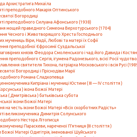
да Архистратига Михаїла
яті преподобного Макарія Оптинського
есвятої Богородиці
яті преподобного Силуана Афонського (1938)
ня мощей праведного Симеона Верхотурського (1704)
ня Чесного і Животворящого Хреста Господнього
х мучениць Віри, Надії, Любові та матері їх Софії
ння преподобної Єфросинії Суздальської
лаговірних князів Феодора Смоленського і чад його Давида і Костя
ня преподобного Сергія, ігумена Радонезького, всієї Росії чудотво
авлення святителя Тихона, патріарха Московського і всія Русі (198
святої Богородиці і Пріснодіви Марії
подобного Романа Сладкопевца
нномученика Кипріана і мучениці Юстини ( III — IV століття )
орсунська ) ікона Божої Матері
ька ( Дмитрівська ) батьківська субота
нської ікони Божої Матері
ня на честь ікони Божої Матері «Всіх скорботних Радість»
яті великомученика Димитрія Солунського
одобного Нестора Літописця
омучениці Параскеви, нареченої П'ятниця (III століття )
и Божої Матері Одигітрія, іменованої Шуйського