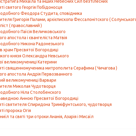
істратига Михаїла та інших Небесних Сил безтілесних
ті святого Георгія Побідоносця
одобного Феодора Студита, сповідника
ителя Григорія Палами, архієпископа Фессалонітского ( Солунського
піст ( православний )
одобного Паїсія Величковського
ого апостола і євангеліста Матвія
одобного Никона Радонезького
в храм Пресвятої Богородиці
кого князя Олександра Невського
ої великомучениці Катерини
яті священномученика митрополита Серафима ( Чичагова )
ого апостола Андрія Первозванного
ий великомучениці Варвари
тителя Миколая Чудотворця
одобного Ніла Столобенского
раведною Анною Пресвятої Богородиці
яті святителя Спиридона Триміфунтського, чудотворця
ті пророка Огія
иїл та святі три отроки Ананія, Азарія і Мисаїл