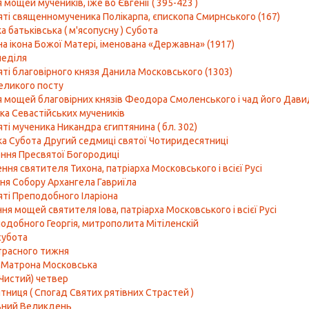
мощей мучеників, іже во Євгенії ( 395-423 )
яті священномученика Полікарпа, єпископа Смирнського (167)
 батьківська ( м'ясопусну ) Субота
а ікона Божої Матері, іменована «Державна» (1917)
неділя
яті благовірного князя Данила Московського (1303)
еликого посту
 мощей благовірних князів Феодора Смоленського і чад його Давид
ка Севастійських мучеників
ті мученика Никандра єгиптянина ( бл. 302)
ка Субота Другий седмиці святої Чотиридесятниці
ння Пресвятої Богородиці
ня святителя Тихона, патріарха Московського і всієї Русі
ня Собору Архангела Гавриїла
яті Преподобного Іларіона
я мощей святителя Іова, патріарха Московського і всієї Русі
одобного Георгія, митрополита Мітіленскій
субота
трасного тижня
 Матрона Московська
 Чистий) четвер
тниця ( Спогад Святих рятівних Страстей )
вний Великдень