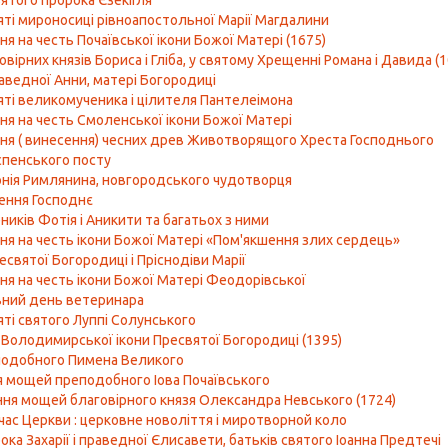
вятого пророка Єзекіїля
яті мироносиці рівноапостольної Марії Магдалини
я на честь Почаївської ікони Божої Матері (1675)
вірних князів Бориса і Гліба, у святому Хрещенні Романа і Давида (
раведної Анни, матері Богородиці
яті великомученика і цілителя Пантелеімона
ня на честь Смоленської ікони Божої Матері
я ( винесення) чесних древ Животворящого Хреста Господнього
спенського посту
нія Римлянина, новгородського чудотворця
ення Господнє
ників Фотія і Аникити та багатьох з ними
ня на честь ікони Божої Матері «Пом'якшення злих сердець»
есвятої Богородиці і Пріснодіви Марії
ня на честь ікони Божої Матері Феодорівської
ний день ветеринара
яті святого Луппі Солунського
 Володимирської ікони Пресвятої Богородиці (1395)
подобного Пимена Великого
 мощей преподобного Іова Почаївського
ня мощей благовірного князя Олександра Невського (1724)
час Церкви : церковне новоліття і миротворной коло
ка Захарії і праведної Єлисавети, батьків святого Іоанна Предтечі