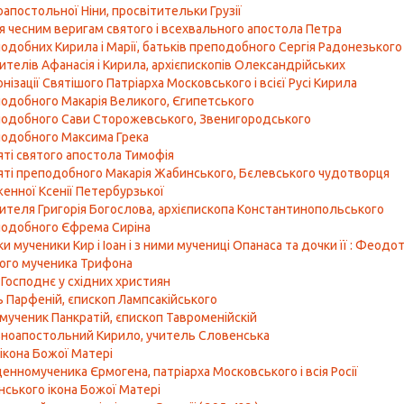
оапостольної Ніни, просвітительки Грузії
я чесним веригам святого і всехвального апостола Петра
одобних Кирила і Марії, батьків преподобного Сергія Радонезького
ителів Афанасія і Кирила, архієпископів Олександрійських
нізації Святішого Патріарха Московського і всієї Русі Кирила
одобного Макарія Великого, Єгипетського
одобного Сави Сторожевського, Звенигородського
одобного Максима Грека
яті святого апостола Тимофія
яті преподобного Макарія Жабинського, Бєлевського чудотворця
енної Ксенії Петербурзької
ителя Григорія Богослова, архієпископа Константинопольського
одобного Єфрема Сиріна
и мученики Кир і Іоан і з ними мучениці Опанаса та дочки її : Феодо
ого мученика Трифона
 Господнє у східних християн
 Парфеній, єпископ Лампсакійського
ученик Панкратій, єпископ Тавроменійскій
вноапостольний Кирило, учитель Словенська
 ікона Божої Матері
енномученика Єрмогена, патріарха Московського і всія Росії
ського ікона Божої Матері