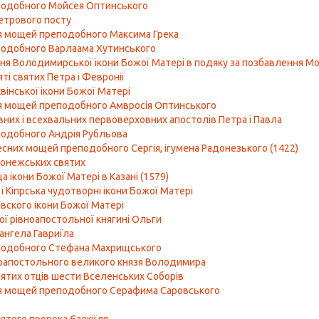
подобного Мойсея Оптинського
етрового посту
 мощей преподобного Максима Грека
одобного Варлаама Хутинського
ня Володимирської ікони Божої Матері в подяку за позбавлення Мос
ті святих Петра і Февронії
вінської ікони Божої Матері
 мощей преподобного Амвросія Оптинського
вних і всехвальних первоверховних апостолів Петра і Павла
одобного Андрія Рубльова
есних мощей преподобного Сергія, ігумена Радонезького (1422)
онежських святих
 ікони Божої Матері в Казані (1579)
і Кіпрська чудотворні ікони Божої Матері
вского ікони Божої Матері
ої рівноапостольної княгині Ольги
ангела Гавриїла
подобного Стефана Махрищського
оапостольного великого князя Володимира
вятих отців шести Вселенських Соборів
я мощей преподобного Серафима Саровського
ь