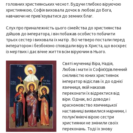
головних християнських чеснот. Будучи глибоко віруючою
християнкою, Софія виховала дочок в любові до Бога,
навчаючи не прив'язуватися до земних благ.
Слух про приналежність цього сімейства до християнства
дійшов до імператора, і він побажав особисто побачити
трьох сестер і виховала їх матір . Всі четверо постали перед
імператором і безбоязно сповідали віру в Христа, що воскрес
із мертвих і дає вічне життя всім віруючим в Нього.
Святі мучениці Віра, Надія,
Любов і мати їх СофіяУдівленний
сміливістю юних християнок
імператор відіслав їх до однієї
язичниця, якій наказав
переконати їх відректися від
віри. Однак, всі доводи і
красномовство язичницької
наставниці виявилися марними, і
полум'яніючі вірою сестри
християнки не змінили своїх
переконань. Тоді їх знову