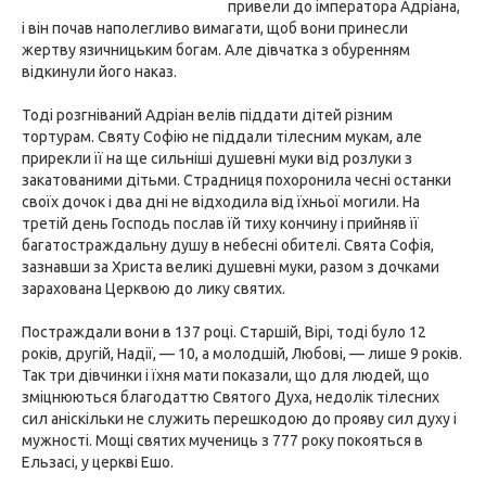
привели до імператора Адріана,
і він почав наполегливо вимагати, щоб вони принесли
жертву язичницьким богам. Але дівчатка з обуренням
відкинули його наказ.
Тоді розгніваний Адріан велів піддати дітей різним
тортурам. Святу Софію не піддали тілесним мукам, але
прирекли її на ще сильніші душевні муки від розлуки з
закатованими дітьми. Страдниця похоронила чесні останки
своїх дочок і два дні не відходила від їхньої могили. На
третій день Господь послав їй тиху кончину і прийняв її
багатостраждальну душу в небесні обителі. Свята Софія,
зазнавши за Христа великі душевні муки, разом з дочками
зарахована Церквою до лику святих.
Постраждали вони в 137 році. Старшій, Вірі, тоді було 12
років, другій, Надії, — 10, а молодшій, Любові, — лише 9 років.
Так три дівчинки і їхня мати показали, що для людей, що
зміцнюються благодаттю Святого Духа, недолік тілесних
сил аніскільки не служить перешкодою до прояву сил духу і
мужності. Мощі святих мучениць з 777 року покояться в
Ельзасі, у церкві Ешо.