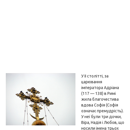
У II столітті, за
царювання
імператора Адріана
(117 — 138) в Римі
жила благочестива
вдова Софія (Софія
означає премудрість).
У неї були три дочки,
Віра, Надія і Любов, що
носили імена трьох