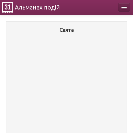
Альманах
подій
Календар
Свята
Про проект
Контакти