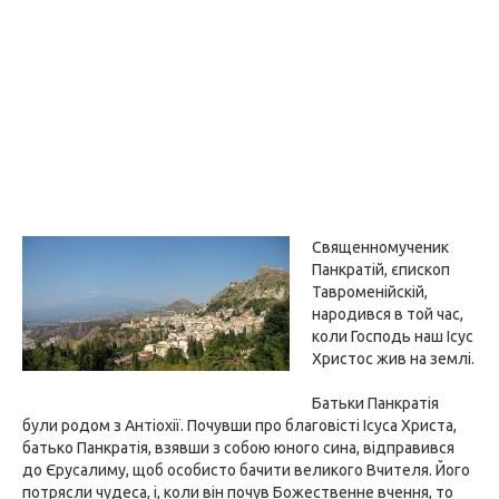
Священномученик
Панкратій, єпископ
Тавроменійскій,
народився в той час,
коли Господь наш Ісус
Христос жив на землі.
Батьки Панкратія
були родом з Антіохії. Почувши про благовісті Ісуса Христа,
батько Панкратія, взявши з собою юного сина, відправився
до Єрусалиму, щоб особисто бачити великого Вчителя. Його
потрясли чудеса, і, коли він почув Божественне вчення, то