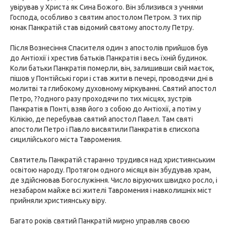
увірував у Христа як Сина Божого. Він зблизився з учнями
Господа, особливо з святим апостолом Петром. З тих пір
юнак Панкратій став відомий святому апостолу Петру.
Після Вознесіння Спасителя один з апостолів прийшов був
до Антіохії і хрестив батьків Панкратія і весь їхній будинок.
Коли батьки Панкратія померли, він, залишивши свій маєток,
пішов у Понтійські гори і став жити в печері, проводячи дні в
молитві та глибокому духовному міркуванні. Святий апостол
Петро, ??одного разу проходячи по тих місцях, зустрів
Панкратія в Понті, взяв його з собою до Антіохії, а потім у
Кілікію, де перебував святий апостол Павел. Там святі
апостоли Петро і Павло висвятили Панкратія в єпископа
сицилійського міста Тавромения.
Святитель Панкратій старанно трудився над християнським
освітою народу. Протягом одного місяця він збудував храм,
де здійснював Богослужіння. Число віруючих швидко росло, і
незабаром майже всі жителі Тавромения і навколишніх міст
прийняли християнську віру.
Багато років святий Панкратій мирно управляв своєю