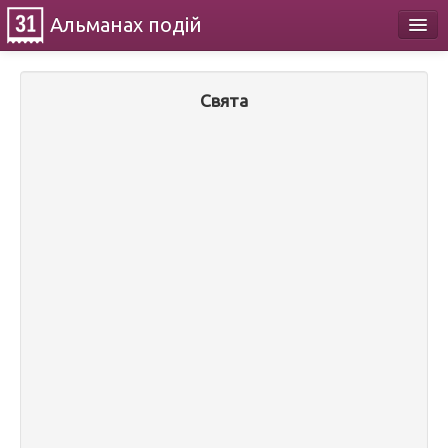
Альманах
подій
Календар
Свята
Про проект
Контакти