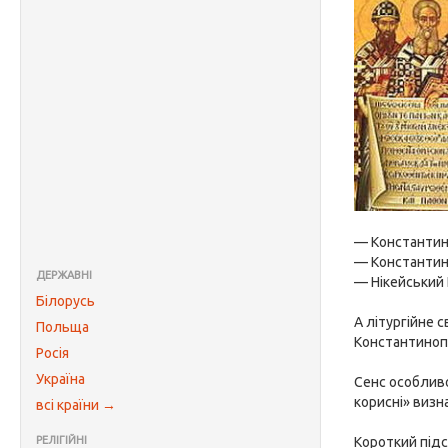
— Константино
— Константино
ДЕРЖАВНІ
— Нікейський I
Білорусь
А літургійне 
Польща
Константинопо
Росія
Україна
Сенс особливо
корисні» визн
всі країни →
РЕЛІГІЙНІ
Короткий під