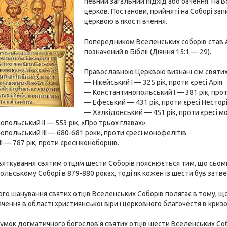
певний загальний підхід або бачення. На 
церков. Постанови, прийняті на Соборі за
церквою в якості вчення.
Попередником Вселенських соборів став А
позначений в Біблії (Діяння 15:1 — 29).
Православною Церквою визнані сім святих
— Нікейський I — 325 рік, проти єресі Арія
— Константинопольський I — 381 рік, прот
— Ефеський — 431 рік, проти єресі Нестор
— Халкідонський — 451 рік, проти єресі м
польський II — 553 рік, «Про трьох главах»
польський III — 680-681 роки, проти єресі монофелітів
I — 787 рік, проти єресі іконоборців.
святкування святим отцям шести Соборів пояснюється тим, що сьо
льському Соборі в 879-880 роках, тоді як кожен із шести був зат
го шанування святих отців Вселенських Соборів полягає в тому, що
ачення в області християнської віри і церковного благочестя в кризо
сумок догматичного богослов'я святих отців шести Вселенських Со