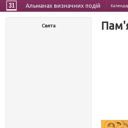
Альманах
визначних
подій
Календа
Пам'
Свята