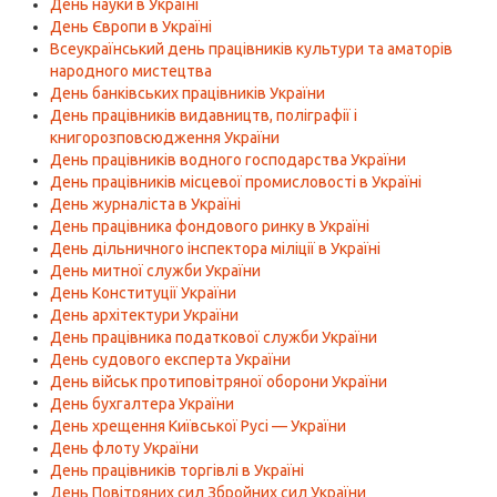
День науки в Україні
День Європи в Україні
Всеукраїнський день працівників культури та аматорів
народного мистецтва
День банківських працівників України
День працівників видавництв, поліграфії і
книгорозповсюдження України
День працівників водного господарства України
День працівників місцевої промисловості в Україні
День журналіста в Україні
День працівника фондового ринку в Україні
День дільничного інспектора міліції в Україні
День митної служби України
День Конституції України
День архітектури України
День працівника податкової служби України
День судового експерта України
День військ протиповітряної оборони України
День бухгалтера України
День хрещення Київської Русі — України
День флоту України
День працівників торгівлі в Україні
День Повітряних сил Збройних сил України