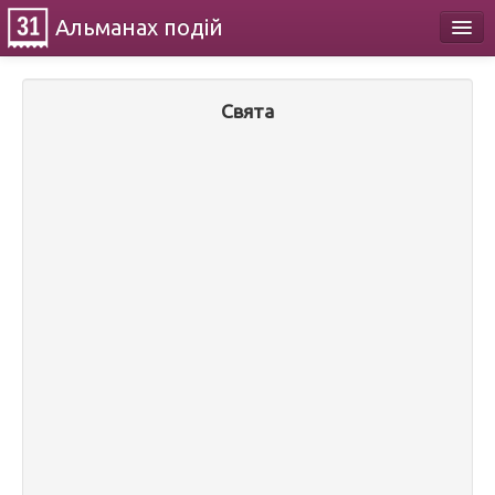
Альманах
подій
Календар
Свята
Про проект
Контакти