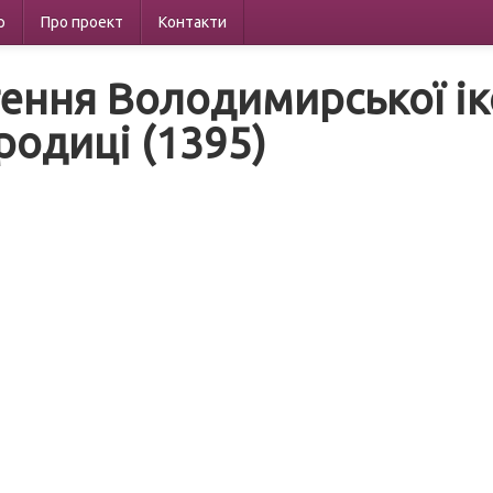
р
Про проект
Контакти
тення Володимирської ік
родиці (1395)