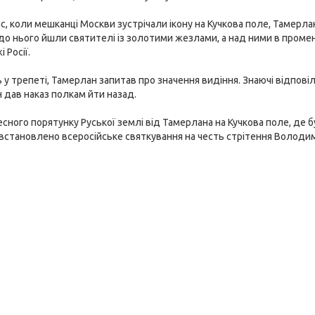
с, коли мешканці Москви зустрічали ікону на Кучкова поле, Тамерлан 
до нього йшли святителі із золотими жезлами, а над ними в проме
 Росії.
у трепеті, Тамерлан запитав про значення видіння. Знаючі відпові
 дав наказ полкам йти назад.
есного порятунку Руської землі від Тамерлана на Кучкова поле, де б
встановлено всеросійське святкування на честь стрітення Володим