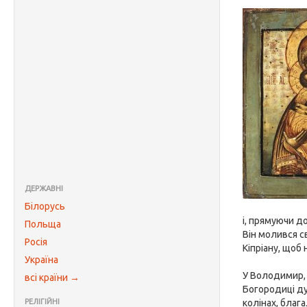
ДЕРЖАВНІ
Білорусь
і, прямуючи д
Польща
Він молився с
Росія
Кіпріану, щоб
Україна
У Володимир, 
всі країни →
Богородиці ду
РЕЛІГІЙНІ
колінах, благ