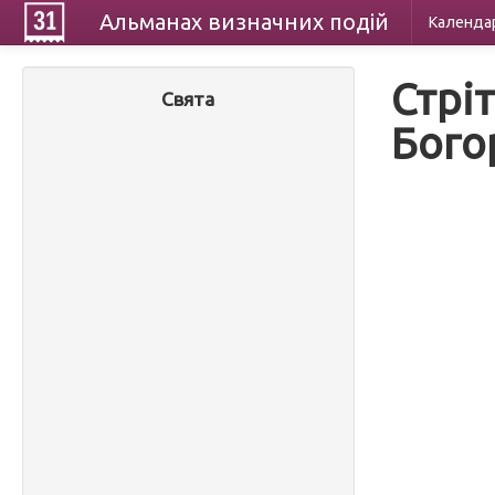
Альманах
визначних
подій
Календа
Стрі
Свята
Бого