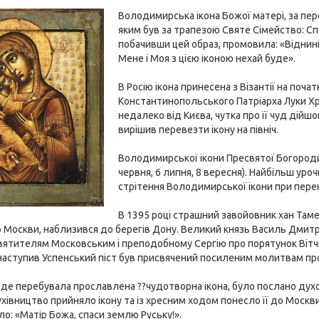
Володимирська ікона Божої матері, за пер
яким був за трапезою Святе Сімейство: С
побачивши цей образ, промовила: «Віднин
Мене і Моя з цією іконою нехай буде».
В Росію ікона принесена з Візантії на поча
Константинопольського Патріарха Луки Хрі
недалеко від Києва, чутка про її чуд дійш
вирішив перевезти ікону на північ.
Володимирської ікони Пресвятої Богородиці
червня, 6 липня, 8 вересня). Найбільш ур
стрітення Володимирської ікони при пере
В 1395 році страшний завойовник хан Таме
о Москви, наблизився до берегів Дону. Великий князь Василь Дмитр
вятителям Московським і преподобному Сергію про порятунок Вітч
 наступив Успенський піст був присвячений посиленим молитвам пр
де перебувала прославлена ??чудотворна ікона, було послано духове
хівництво прийняло ікону та із хресним ходом понесло її до Москви
ало: «Матір Божа, спаси землю Руську!».