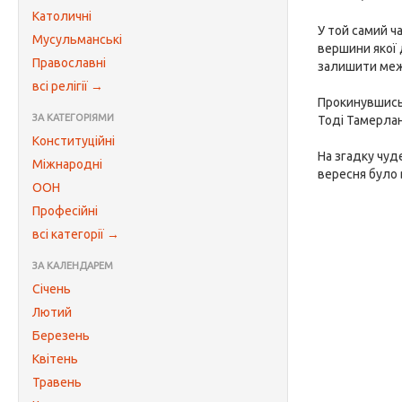
Католичні
У той самий ча
Мусульманські
вершини якої 
Православні
залишити межі
всі релігії →
Прокинувшись 
ЗА КАТЕГОРІЯМИ
Тоді Тамерлан
Конституційні
На згадку чуд
Міжнародні
вересня було 
ООН
Професійні
всі категорії →
ЗА КАЛЕНДАРЕМ
Січень
Лютий
Березень
Квітень
Травень