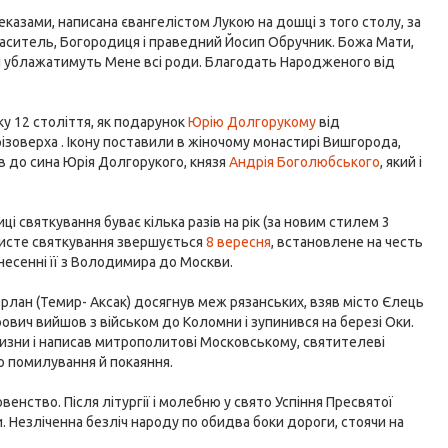
еказами, написана євангелістом Лукою на дошці з того столу, за
паситель, Богородиця і праведний Йосип Обручник. Божа Мати,
і ублажатимуть Мене всі роди. Благодать Народженого від
тку 12 століття, як подарунок
Юрію Долгорукому
від
зоверха . Ікону поставили в жіночому монастирі Вишгорода,
ов до сина Юрія Долгорукого, князя
Андрія Боголюбського
, який і
 святкування буває кілька разів на рік (за новим стилем 3
очисте святкування звершується
8 вересня
, встановлене на честь
несенні її з Володимира до Москви.
рлан (Темир- Аксак) досягнув меж рязанських, взяв місто Єлець
ович вийшов з військом до Коломни і зупинився на березі Оки.
изни і написав митрополитові Московському, святителеві
о помилування й покаяння.
нство. Після літургії і молебню у свято Успіння Пресвятої
. Незліченна безліч народу по обидва боки дороги, стоячи на