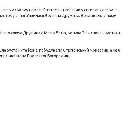
спав у своєму наметі. Раптом він побачив у сні велику гору, з
нистому сяйві з'явилася Велична Дружина. Вона звеліла йому
ли, що сяюча Дружина є Матір Божа, велика Захисниця християн.
ула зустрінута ікона, побудували Стрітенський монастир, а на 8
ирської ікони Пресвятої Богородиці.