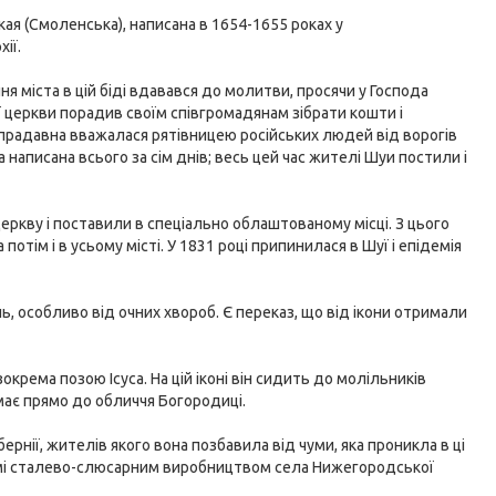
ая (Смоленська), написана в 1654-1655 роках у
ії.
я міста в цій біді вдавався до молитви, просячи у Господа
 церкви порадив своїм співгромадянам зібрати кошти і
 спрадавна вважалася рятівницею російських людей від ворогів
ула написана всього за сім днів; весь цей час жителі Шуи постили і
церкву і поставили в спеціально облаштованому місці. З цього
тім і в усьому місті. У 1831 році припинилася в Шуї і епідемія
ень, особливо від очних хвороб. Є переказ, що від ікони отримали
окрема позою Ісуса. На цій іконі він сидить до молільників
імає прямо до обличчя Богородиці.
рнії, жителів якого вона позбавила від чуми, яка проникла в ці
ідомі сталево-слюсарним виробництвом села Нижегородської