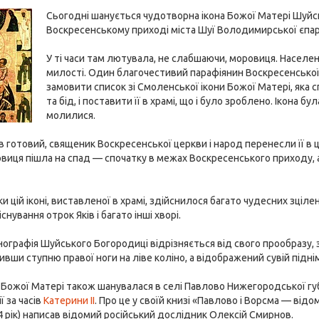
Сьогодні шанується чудотворна ікона Божої Матері Шуйск
Воскресенському приході міста Шуї Володимирської єпарх
У ті часи там лютувала, не слабшаючи, моровиця. Населенн
милості. Один благочестивий парафіянин Воскресенської
замовити список зі Смоленської ікони Божої Матері, яка
та бід, і поставити її в храмі, що і було зроблено. Ікона б
молилися.
в готовий, священик Воскресенської церкви і народ перенесли її в 
иця пішла на спад — спочатку в межах Воскресенського приходу, а по
ки цій іконі, виставленої в храмі, здійснилося багато чудесних зціл
існування отрок Яків і багато інші хворі.
онографія Шуйського Богородиці відрізняється від свого прообразу, з
ивши ступню правої ноги на ліве коліно, а відображений сувій підн
 Божої Матері також шанувалася в селі Павлово Нижегородської губе
ї за часів
Катерини II
. Про це у своїй книзі «Павлово і Ворсма — в
64 рік) написав відомий російський дослідник Олексій Смирнов.