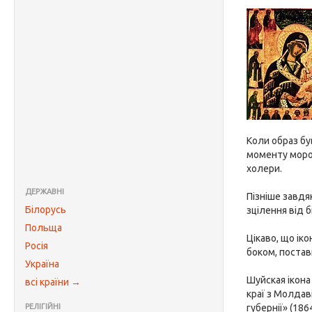
Коли образ бу
моменту моров
холери.
ДЕРЖАВНІ
Пізніше завдя
Білорусь
зцілення від б
Польща
Цікаво, що ік
Росія
боком, постав
Україна
Шуйская ікона
всі країни →
краї з Молдаві
РЕЛІГІЙНІ
губернії» (18