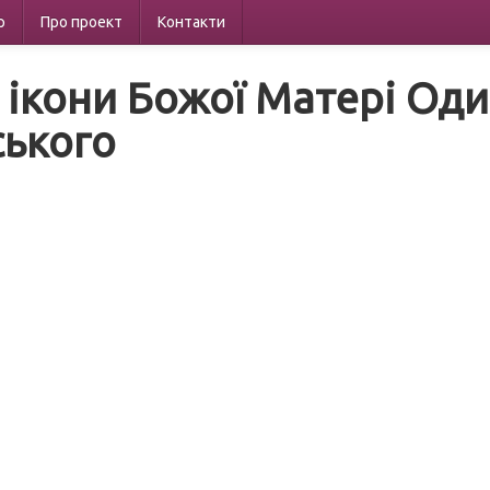
р
Про проект
Контакти
 ікони Божої Матері Одиг
ького