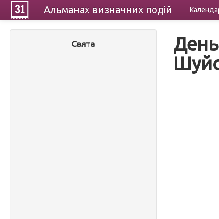
Альманах
визначних
подій
Календа
День
Свята
Шуйс