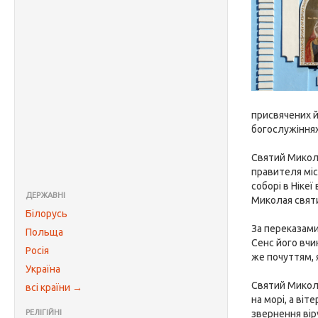
присвячених 
богослужіннях 
Святий Микола
правителя міс
соборі в Ніке
ДЕРЖАВНІ
Миколая святи
Білорусь
За переказами
Польща
Сенс його вчи
Росія
же почуттям, 
Україна
Святий Микола
всі країни →
на морі, а ві
РЕЛІГІЙНІ
звернення вір