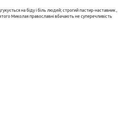
укується на біду і біль людей; строгий пастир-наставник ,
святого Миколая православні вбачають не суперечливість