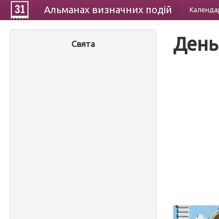
Альманах
визначних
подій
Календа
День
Свята