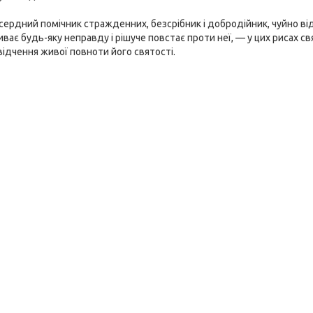
сердний помічник стражденних, безсрібник і добродійник, чуйно відг
ває будь-яку неправду і рішуче повстає проти неї, — у цих рисах 
свідчення живої повноти його святості.