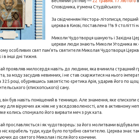
весняний (літній) —
22 травня
.
17 лютого
в
Сповідника, ігумена Студійського.
За свідченням Нестора-літописця, перший
церква в Києві, поставлена ??в 9 столітті 
Миколи Чудотворця шанують і Західна Церкв
церкви люди знають Миколи Угодника як 
йому особливих свят пам'ять святителя Миколая Чудотворця Церкв
і в інші дні тижня.
й проявляв милосердя навіть до людини, яка вчинила страшний гріх
та, за мзду засудив невинних, і не став скаржитися на нього імперат
ї в 325 році, обурившись завзятістю єретика Арія, ударив його по щ
тельського (єпископського) сану.
, він був навіть поміщений в темницю. Але знамення, яке єпископи
нку для віруючих аж ніяк не у вседозволеності, але в активному не
яке колись спонукало його вирвати меч з рук ката.
й прославляється і як чудотворець: за його молитвами відбувалися 
тер ніс корабель туди, куди було потрібно святителю. Церква знає 
уючих до святого Миколая і після його кончини.