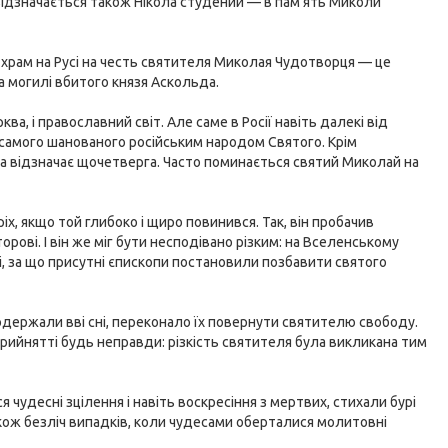
ідзначається також Нікола студений — в пам'ять Миколи
 храм на Русі на честь святителя Миколая Чудотворця — це
на могилі вбитого князя Аскольда.
а, і православний світ. Але саме в Росії навіть далекі від
самого шанованого російським народом Святого. Крім
а відзначає щочетверга. Часто поминається святий Миколай на
, якщо той глибоко і щиро повинився. Так, він пробачив
орові. І він же міг бути несподівано різким: на Вселенському
оці, за що присутні єпископи постановили позбавити святого
 одержали вві сні, переконало їх повернути святителю свободу.
прийнятті будь неправди: різкість святителя була викликана тим
чудесні зцілення і навіть воскресіння з мертвих, стихали бурі
також безліч випадків, коли чудесами оберталися молитовні