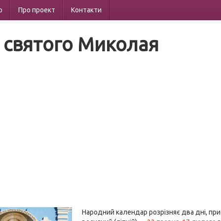
р
Про проект
Контакти
 святого Миколая
Народний календар розрізняє два дні, пр