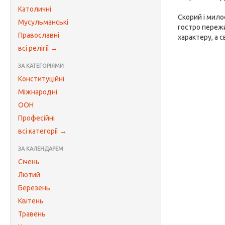
Католичні
Скорий і мило
Мусульманські
гостро пережи
Православні
характеру, а 
всі релігії →
ЗА КАТЕГОРІЯМИ
Конституційні
Міжнародні
ООН
Професійні
всі категорії →
ЗА КАЛЕНДАРЕМ
Січень
Лютий
Березень
Квітень
Травень