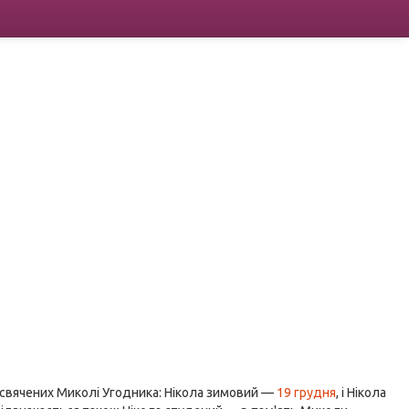
исвячених Миколі Угодника: Нікола зимовий —
19 грудня
, і Нікола