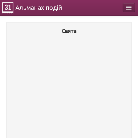
Альманах
подій
Календар
Свята
Про проект
Контакти