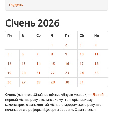
Грудень
Січень 2026
Пн
Вт
Ср
Чт
Пт
Сб
Нд
1
2
3
4
5
6
7
8
9
10
11
12
13
14
15
16
17
18
19
20
21
22
23
24
25
26
27
28
29
30
31
Січень
(латиною Jānuārius mēnsis «Янусів місяць») —
Лютий →
перший місяць року в юліанському і григоріанському
календарях, одинадцятий місяць староримского року, що
починався до реформи Цезаря з березня. Один з семи