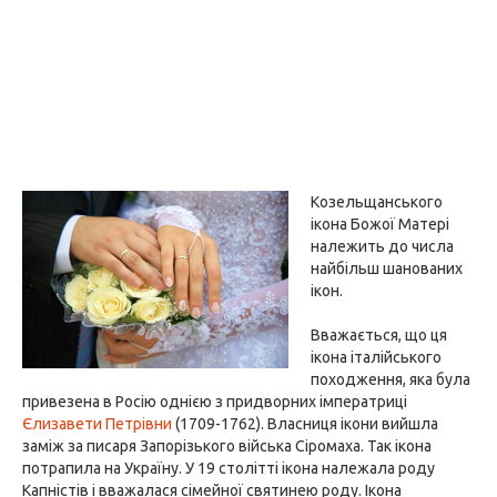
Козельщанського
ікона Божої Матері
належить до числа
найбільш шанованих
ікон.
Вважається, що ця
ікона італійського
походження, яка була
привезена в Росію однією з придворних імператриці
Єлизавети Петрівни
(1709-1762). Власниця ікони вийшла
заміж за писаря Запорізького війська Сіромаха. Так ікона
потрапила на Україну. У 19 столітті ікона належала роду
Капністів і вважалася сімейної святинею роду. Ікона