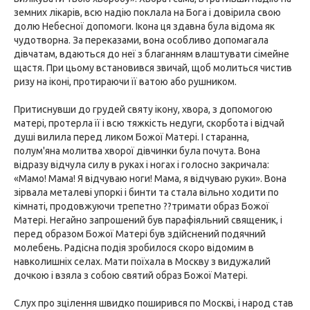
земних лікарів, всю надію поклала на Бога і довірила свою
долю Небесної допомоги. Ікона ця здавна була відома як
чудотворна. За переказами, вона особливо допомагала
дівчатам, вдаються до неї з благанням влаштувати сімейне
щастя. При цьому встановився звичай, щоб молиться чистив
ризу на іконі, протираючи її ватою або рушником.
Притиснувши до грудей святу ікону, хвора, з допомогою
матері, протерла її і всю тяжкість недуги, скорбота і відчай
душі вилила перед ликом Божої Матері. І старанна,
полум'яна молитва хворої дівчинки була почута. Вона
відразу відчула силу в руках і ногах і голосно закричала:
«Мамо! Мама! Я відчуваю ноги! Мама, я відчуваю руки». Вона
зірвала металеві упоркі і бинти та стала вільно ходити по
кімнаті, продовжуючи трепетно ??тримати образ Божої
Матері. Негайно запрошений був парафіяльний священик, і
перед образом Божої Матері був здійснений подячний
молебень. Радісна подія зробилося скоро відомим в
навколишніх селах. Мати поїхала в Москву з видужалий
дочкою і взяла з собою святий образ Божої Матері.
Слух про зцілення швидко поширився по Москві, і народ став