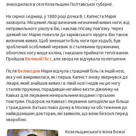
знаходилася в селі Козельщині Полтавської губернії.
На сирної седмиці, у 1880 році дочка В. І. Капніста Марія
захворіла. Місцевий лікар визначив незначний вивих ноги, від
неправильного ухилу в бік, і наклав гіпсову пов'язку. Через
деякий час Марію повезли до харківського хірурга. Він також
визначив вивих. Щоб зменшити біль ноги при ходьбі, був
зроблений особливий черевик зі сталевими пружинами,
обхоплює ногу вище коліна, і наказано приймати теплі ванни.
Пройшов
Великий Піст
, але хвора не відчувала полегшення.
Після
Великодня
Марія відчула страшний біль і в іншій нозі,
яка у неї викривилася, як і перша. Капніст знову звернувся до
лікаря, який знайшов вивих і в лівій нозі і надів на цю ногу
сталеві пружини, порадивши негайно везти дівчинку на
Кавказ для лікування мінеральними водами і гірським
повітрям. Подорож на Кавказ і лікування заподіяли ще більші
страждання. Батько повіз дочку в Москву на обстеження до
найвідомішим докторам, які заявили, що вони безсилі перед
хворобою.
Козельщанського ікона Божої