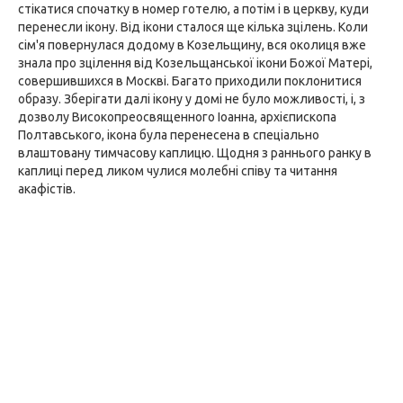
стікатися спочатку в номер готелю, а потім і в церкву, куди
перенесли ікону. Від ікони сталося ще кілька зцілень. Коли
сім'я повернулася додому в Козельщину, вся околиця вже
знала про зцілення від Козельщанської ікони Божої Матері,
совершившихся в Москві. Багато приходили поклонитися
образу. Зберігати далі ікону у домі не було можливості, і, з
дозволу Високопреосвященного Іоанна, архієпископа
Полтавського, ікона була перенесена в спеціально
влаштовану тимчасову каплицю. Щодня з раннього ранку в
каплиці перед ликом чулися молебні співу та читання
акафістів.