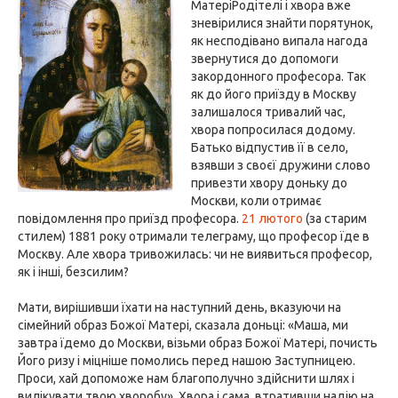
МатеріРодітелі і хвора вже
зневірилися знайти порятунок,
як несподівано випала нагода
звернутися до допомоги
закордонного професора. Так
як до його приїзду в Москву
залишалося тривалий час,
хвора попросилася додому.
Батько відпустив її в село,
взявши з своєї дружини слово
привезти хвору доньку до
Москви, коли отримає
повідомлення про приїзд професора.
21 лютого
(за старим
стилем) 1881 року отримали телеграму, що професор їде в
Москву. Але хвора тривожилась: чи не виявиться професор,
як і інші, безсилим?
Мати, вирішивши їхати на наступний день, вказуючи на
сімейний образ Божої Матері, сказала доньці: «Маша, ми
завтра їдемо до Москви, візьми образ Божої Матері, почисть
Його ризу і міцніше помолись перед нашою Заступницею.
Проси, хай допоможе нам благополучно здійснити шлях і
вилікувати твою хворобу». Хвора і сама, втративши надію на