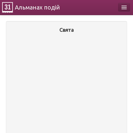
Альманах
подій
Календар
Свята
Про проект
Контакти