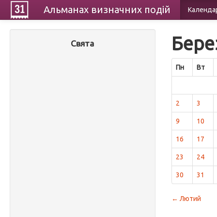
Альманах
визначних
подій
Календа
Бере
Свята
Пн
Вт
2
3
9
10
16
17
23
24
30
31
← Лютий