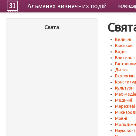
Альманах
визначних
подій
Календа
Свят
Свята
Величні
Військові
Водні
Вчительсь
Гастроном
Дитячі
Екологічні
Конституц
Культурні
Мас-меді
Медичні
Мережеві
Міжнарод
Мовні
Молодіжн
Науково-т