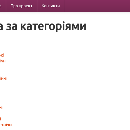
р
Про проект
Контакти
а за категоріями
кі
ічні
ійні
а
ні
і
ехнічні