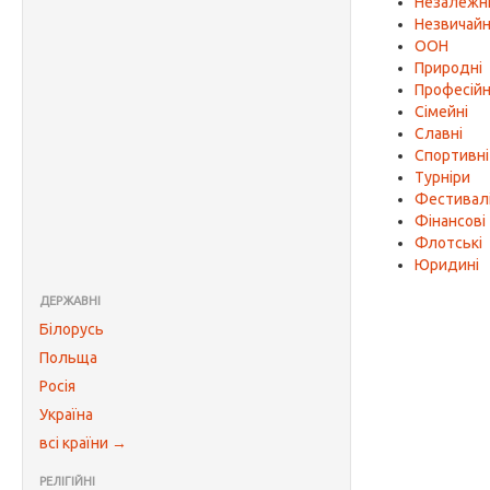
Незалежн
Незвичайн
ООН
Природні
Професійн
Сімейні
Славні
Спортивні
Турніри
Фестивал
Фінансові
Флотські
Юридині
ДЕРЖАВНІ
Білорусь
Польща
Росія
Україна
всі країни →
РЕЛІГІЙНІ