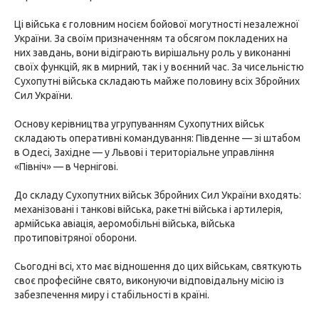
Ці війська є головним носієм бойової могутності незалежної
України. За своїм призначенням та обсягом покладених на
них завдань, вони відіграють вирішальну роль у виконанні
своїх функцій, як в мирний, так і у воєнний час. За чисельністю
Сухопутні війська складають майже половину всіх Збройних
Сил України.
Основу керівництва угрупуванням Сухопутних військ
складають оперативні командування: Південне — зі штабом
в Одесі, Західне — у Львові і територіальне управління
«Північ» — в Чернігові.
До складу Сухопутних військ Збройних Сил України входять:
механізовані і танкові війська, ракетні війська і артилерія,
армійська авіація, аеромобільні війська, війська
протиповітряної оборони.
Сьогодні всі, хто має відношення до цих військам, святкують
своє професійне свято, виконуючи відповідальну місію із
забезпечення миру і стабільності в країні.