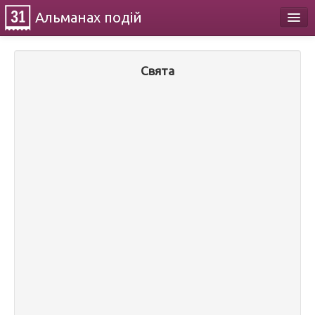
Альманах
подій
Календар
Свята
Про проект
Контакти