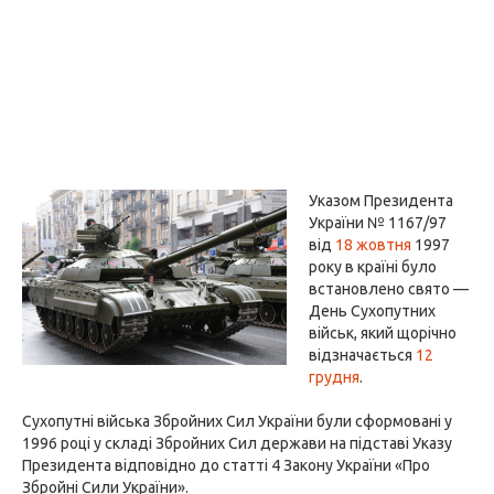
Указом Президента
України № 1167/97
від
18 жовтня
1997
року в країні було
встановлено свято —
День Сухопутних
військ, який щорічно
відзначається
12
грудня
.
Сухопутні війська Збройних Сил України були сформовані у
1996 році у складі Збройних Сил держави на підставі Указу
Президента відповідно до статті 4 Закону України «Про
Збройні Сили України».