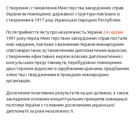
Створення і становлення Міністерства закордонних справ
України як повноцінної державної структури пов'язано із
створенням в 1917 році Української Народної Республіки.
Після прийняття Акту про незалежність України
24 серпня
1991 року перед Міністерством закордонних справ постали
нові завдання, пов'язані з визнанням України міжнародним
співтовариством, встановленням дипломатичних відносин,
створенням ефективної мережі власних дипломатичних і
консульських представництв, перебудовою повноцінних
двосторонніх відносин із зарубіжними країнами, придбанням
членства і твердженням в провідних міжнародних
організаціях.
Досягнення позитивних результатів на цих ділянках, а також
закладення основних концептуальних принципів зовнішньої
політики України є головним досягненням української
дипломатії за роки незалежності.