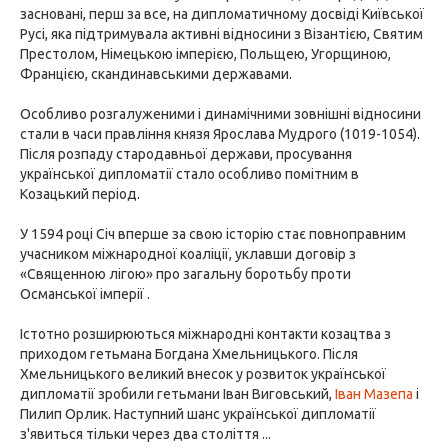
засновані, перш за все, на дипломатичному досвіді Київської
Русі, яка підтримувала активні відносини з Візантією, Святим
Престолом, Німецькою імперією, Польщею, Угорщиною,
Францією, скандинавськими державами.
Особливо розгалуженими і динамічними зовнішні відносини
стали в часи правління князя Ярослава Мудрого (1019-1054).
Після розпаду стародавньої держави, просування
української дипломатії стало особливо помітним в
Козацький період.
У 1594 році Січ вперше за свою історію стає повноправним
учасником міжнародної коаліції, уклавши договір з
«Священною лігою» про загальну боротьбу проти
Османської імперії .
Істотно розширюються міжнародні контакти козацтва з
приходом гетьмана Богдана Хмельницького. Після
Хмельницького великий внесок у розвиток української
дипломатії зробили гетьмани Іван Виговський,
Іван Мазепа
і
Пилип Орлик. Наступний шанс української дипломатії
з'явиться тільки через два століття ...