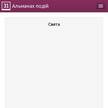
Альманах
подій
Календар
Свята
Про проект
Контакти