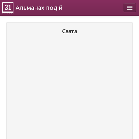
Альманах
подій
Календар
Свята
Про проект
Контакти