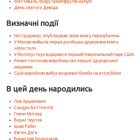
Фестиваль збору грейпфрутів на Кубі
День святого Девіда
Визначні події
Нострадамус опублікував свою книгу передбачень
У Москві вийшла перша російська друкована книга
«Апостол»
У Йеллоустоун відкрився перший Національний парк США
Ремінгтон почав виробництво першої друкарської
машинки
США виробили вибух водневої бомби на атолі Бікіні
В цей день народились
Лев Арцимович
Сандро Боттічеллі
Гленн Міллер
Борис Черток
Іцхак Рабін
Євген Дога
Борислав Брондуков