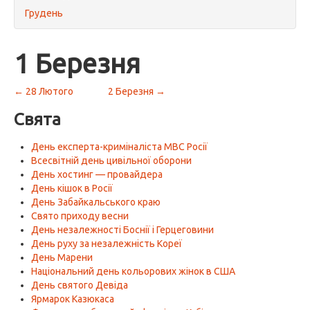
Грудень
1 Березня
← 28 Лютого
2 Березня →
Свята
День експерта-криміналіста МВС Росії
Всесвітній день цивільної оборони
День хостинг — провайдера
День кішок в Росії
День Забайкальського краю
Свято приходу весни
День незалежності Боснії і Герцеговини
День руху за незалежність Кореї
День Марени
Національний день кольорових жінок в США
День святого Девіда
Ярмарок Казюкаса