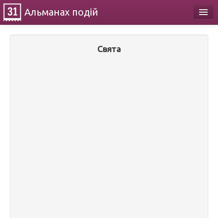
Альманах
подій
Календар
Свята
Про проект
Контакти