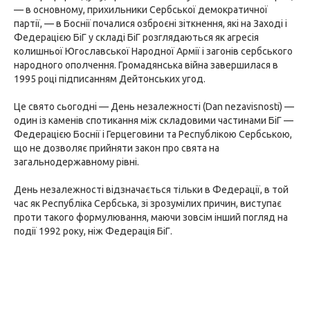
— в основному, прихильники Сербської демократичної
партії, — в Боснії почалися озброєні зіткнення, які на Заході і
Федерацією БіГ у складі БіГ розглядаються як агресія
колишньої Югославської Народної Армії і загонів сербського
народного ополчення. Громадянська війна завершилася в
1995 році підписанням Дейтонських угод.
Це свято сьогодні — День незалежності (Dan nezavisnosti) —
один із каменів спотикання між складовими частинами БіГ —
Федерацією Боснії і Герцеговини та Республікою Сербською,
що не дозволяє прийняти закон про свята на
загальнодержавному рівні.
День незалежності відзначається тільки в Федерації, в той
час як Республіка Сербська, зі зрозумілих причин, виступає
проти такого формулювання, маючи зовсім інший погляд на
події 1992 року, ніж Федерація БіГ.