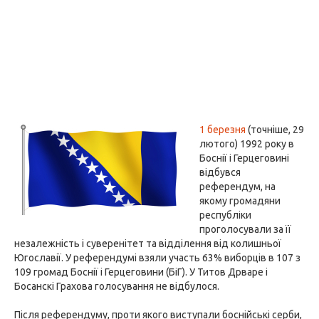
1 березня
(точніше, 29
лютого) 1992 року в
Боснії і Герцеговині
відбувся
референдум, на
якому громадяни
республіки
проголосували за її
незалежність і суверенітет та відділення від колишньої
Югославії. У референдумі взяли участь 63% виборців в 107 з
109 громад Боснії і Герцеговини (БіГ). У Титов Дрваре і
Босанскі Грахова голосування не відбулося.
Після референдуму, проти якого виступали боснійські серби,