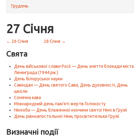
Грудень
27 Січня
← 26 Січня
28 Січня →
Свята
День військової слави Росії — День зняття блокади міста
Ленінграда (1944 рік )
День білоруської науки
Савіндан — День святого Сави, День духовності, День
школи
Сонячна кава
Міжнародний день пам'яті жертв Голокосту
Нінооба — День блаженної кончини святої Ніно в Грузії
День рівноапостольної Ніни, просвітительки Грузії
Визначні події