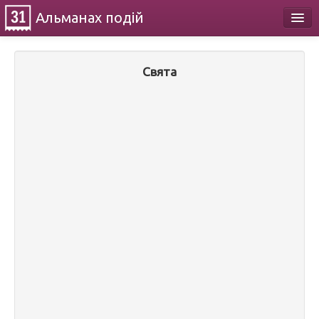
Альманах
подій
Календар
Свята
Про проект
Контакти