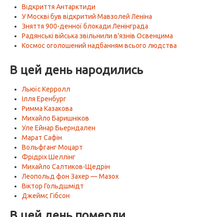
Відкриття Антарктиди
У Москві був відкритий Мавзолей Леніна
Зняття 900-денної блокади Ленінграда
Радянські війська звільнили в'язнів Освенцима
Космос оголошений надбанням всього людства
В цей день народились
Льюїс Керролл
Ілля Еренбург
Римма Казакова
Михайло Баришніков
Уле Ейнар Бьерндален
Марат Сафін
Вольфганг Моцарт
Фрідріх Шеллінг
Михайло Салтиков-Щедрін
Леопольд фон Захер — Мазох
Віктор Гольдшмідт
Джеймс Гібсон
В цей день померли