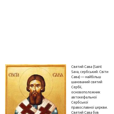
Святий Сава (Saint
Sava, сербський. Світи
Сава) — найбільш
шанований святий
Сербії,
основоположник
автокефальної
Сербської
православної церкви.
Святий Сава був