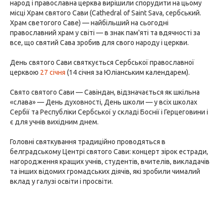
народ і православна церква вирішили спорудити на цьому
місці Храм святого Сави (Cathedral of Saint Sava, сербський.
Храм светогого Саве) — найбільший на сьогодні
православний храм у світі — в знак пам'яті та вдячності за
все, що святий Сава зробив для свого народу і церкви.
День святого Сави святкується Сербської православної
церквою
27 січня
(14 січня за Юліанським календарем).
Свято святого Сави — Савіндан, відзначається як шкільна
«слава» — День духовності, День школи — у всіх школах
Сербії та Республіки Сербської у складі Боснії і Герцеговини і
є для учнів вихідним днем.
Головні святкування традиційно проводяться в
белградському Центрі святого Сави: концерт зірок естради,
нагородження кращих учнів, студентів, вчителів, викладачів
та інших відомих громадських діячів, які зробили чималий
вклад у галузі освіти і просвіти.