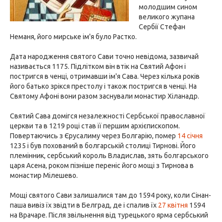
молодшим сином
великого жупана
Сербії Стефан
Неманя, його мирське ім'я було Растко.
Дата народження святого Сави точно невідома, зазвичай
називається 1175. Підлітком він втік на Святий Афон і
постригся в ченці, отримавши ім'я Сава. Через кілька років
його батько зрікся престолу і також постригся в ченці. На
Святому Афоні вони разом заснували монастир Хіланадр.
Святий Сава домігся незалежності Сербської православної
церкви та в 1219 році став її першим архієпископом.
Повертаючись з Єрусалиму через Болгарію, помер
14 січня
1235 і був похований в болгарській столиці Тирнові. Його
племінник, сербський король Владислав, зять болгарського
царя Асена, роком пізніше переніс його мощі з Тирнова в
монастир Мілешево.
Мощі святого Сави залишалися там до 1594 року, коли Сінан-
паша вивіз їх звідти в Белград, де і спалив їх
27 квітня
1594
на Врачаре. Після звільнення від турецького ярма сербський