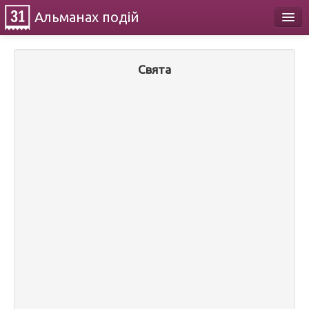
Альманах
подій
Календар
Свята
Про проект
Контакти