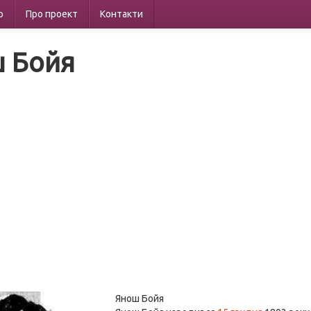
р
Про проект
Контакти
 Бойя
Янош Бойя