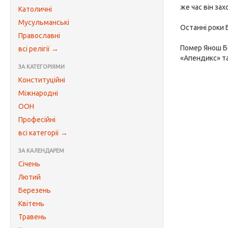
же час він за
Католичні
Мусульманські
Останні роки
Православні
Помер Янош 
всі релігії →
«Апендикс» та
ЗА КАТЕГОРІЯМИ
Конституційні
Міжнародні
ООН
Професійні
всі категорії →
ЗА КАЛЕНДАРЕМ
Січень
Лютий
Березень
Квітень
Травень