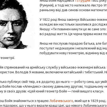
Янош Бойя народився
15 грудня
1802 року
(Румунія), а тоді місто належало Австро-
ранньому віці дав синові основи математи
У 1822 році Янош закінчує Військово-інжен
коледжі він настільки захопився дослідж
Яношу: «Ти повинен кинути це як саме зло 
всі радощі життя. Ця чорна прірва може по
Янош не послухав порадою батька, але бат
постулат недоказуем і незалежний від інш
побудувати нову геометрію, відмінну від 
геометрії.
ойя спрямований на армійську службу у військово-інженерні війська. 
ристом. Володів 9 мовами, включаючи китайський і тибетський. Нік
атько публікує свій твір, а в додатку до нього — роботу сина, що ув
ш Бойя послав «Апендикс» своєму давньому другові, тодішньому 
у зі своїх друзів: «Цей юний геометр Бойя — геній вищого класу».
нош Бойя знайомиться з працею
Лобачевського
, який ще в 1829 році
ін підозрює, що у нього вкрали кращі ідеї, що ніякого Лобачевського 