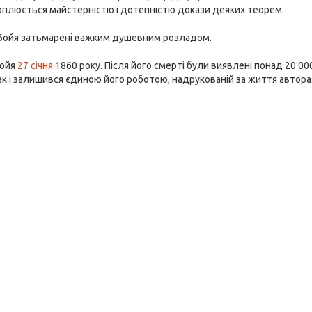
хоплюється майстерністю і дотепністю докази деяких теорем.
 Бойя затьмарені важким душевним розладом.
Бойя
27 січня
1860 року. Після його смерті були виявлені понад 20 0
к і залишився єдиною його роботою, надрукованій за життя автора