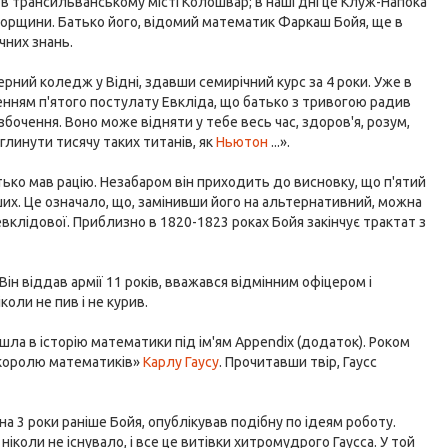
 в трансильванському місті Колошвар; в наші дні це Клуж-Напока
Угорщини. Батько його, відомий математик Фаркаш Бойя, ще в
чних знань.
ерний коледж у Відні, здавши семирічний курс за 4 роки. Уже в
енням п'ятого постулату Евкліда, що батько з тривогою радив
збочення. Воно може відняти у тебе весь час, здоров'я, розум,
глинути тисячу таких титанів, як
Ньютон
...».
ько мав рацію. Незабаром він приходить до висновку, що п'ятий
их. Це означало, що, замінивши його на альтернативний, можна
евклідової. Приблизно в 1820-1823 роках Бойя закінчує трактат з
Він віддав армії 11 років, вважався відмінним офіцером і
оли не пив і не курив.
ійшла в історію математики під ім'ям Appendix (додаток). Роком
«королю математиків»
Карлу Гаусу
. Прочитавши твір, Гаусс
, на 3 роки раніше Бойя, опублікував подібну по ідеям роботу.
ніколи не існувало, і все це витівки хитромудрого Гаусса. У той