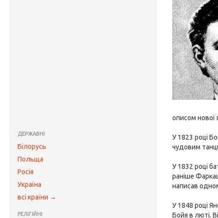
описом нової 
ДЕРЖАВНІ
У 1823 році Б
Білорусь
чудовим танцю
Польща
У 1832 році б
Росія
раніше Фарка
Україна
написав одном
всі країни →
У 1848 році Я
РЕЛІГІЙНІ
Бойя в люті. В