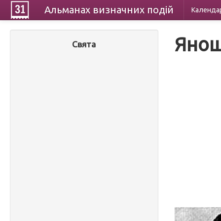
Альманах
визначних
подій
Календа
Янош
Свята