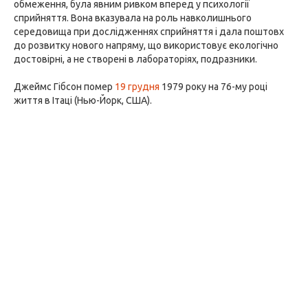
обмеження, була явним ривком вперед у психології
сприйняття. Вона вказувала на роль навколишнього
середовища при дослідженнях сприйняття і дала поштовх
до розвитку нового напряму, що використовує екологічно
достовірні, а не створені в лабораторіях, подразники.
Джеймс Гібсон помер
19 грудня
1979 року на 76-му році
життя в Ітаці (Нью-Йорк, США).