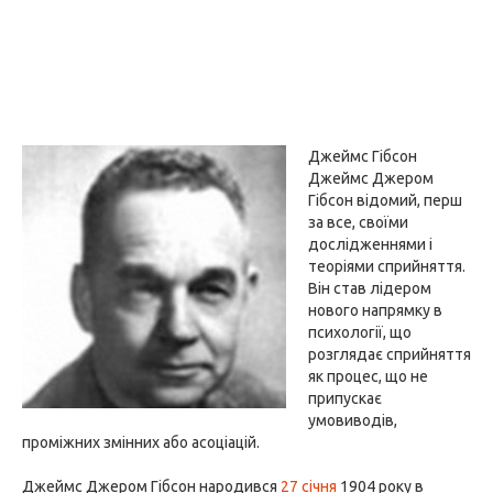
Джеймс Гібсон
Джеймс Джером
Гібсон відомий, перш
за все, своїми
дослідженнями і
теоріями сприйняття.
Він став лідером
нового напрямку в
психології, що
розглядає сприйняття
як процес, що не
припускає
умовиводів,
проміжних змінних або асоціацій.
Джеймс Джером Гібсон народився
27 січня
1904 року в