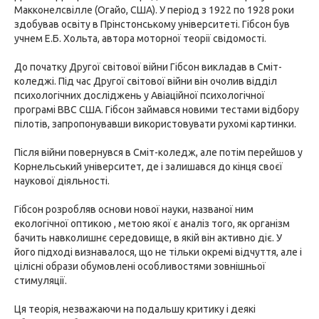
Макконелсвілле (Огайо, США). У період з 1922 по 1928 роки
здобував освіту в Прінстонському університеті. Гібсон був
учнем Е.Б. Хольта, автора моторної теорії свідомості.
До початку Другої світової війни Гібсон викладав в Сміт-
коледжі. Під час Другої світової війни він очолив відділ
психологічних досліджень у Авіаційної психологічної
програмі ВВС США. Гібсон займався новими тестами відбору
пілотів, запропонувавши використовувати рухомі картинки.
Після війни повернувся в Сміт-коледж, але потім перейшов у
Корнельський університет, де і залишався до кінця своєї
наукової діяльності.
Гібсон розробляв основи нової науки, названої ним
екологічної оптикою , метою якої є аналіз того, як організм
бачить навколишнє середовище, в якій він активно діє. У
його підході визнавалося, що не тільки окремі відчуття, але і
цілісні образи обумовлені особливостями зовнішньої
стимуляції.
Ця теорія, незважаючи на подальшу критику і деякі