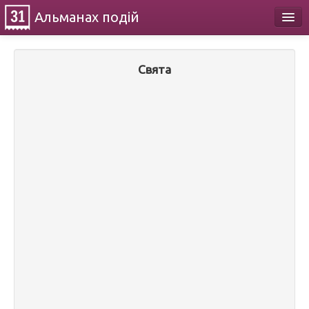
Альманах
подій
Календар
Свята
Про проект
Контакти