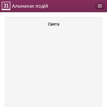
Альманах
подій
Календар
Свята
Про проект
Контакти