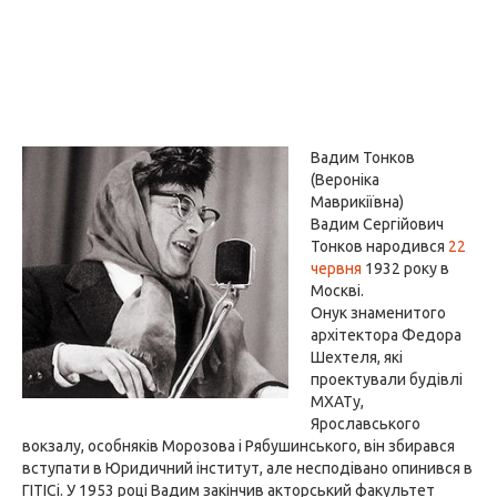
Вадим Тонков
(Вероніка
Маврикіївна)
Вадим Сергійович
Тонков народився
22
червня
1932 року в
Москві.
Онук знаменитого
архітектора Федора
Шехтеля, які
проектували будівлі
МХАТу,
Ярославського
вокзалу, особняків Морозова і Рябушинського, він збирався
вступати в Юридичний інститут, але несподівано опинився в
ГІТІСі. У 1953 році Вадим закінчив акторський факультет