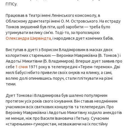
ГІТІСу.
Працював в Театрі імені Ленінського комсомолу, в
Обласному драмтеатрі імені О. М. Островського. На естраду
Тонков змушений був піти, щоб заробити — треба було
утримувати велику сім'ю. Тоді-то, за пропозицією
Олександра Ширвіндта
, і народився дует комічних бабів.
Виступав в дуеті з Борисом Владіміровим в масках двох
колоритних стареньких — Вероніки Маврикіївна (В. Тонков ) і
Авдотьї Микитівни (Б. Владимиров). Вперше дует заявив про
себе
1 січня
1971 року в телепередачі «Терем-теремок». Дві
милі бабусі нібито привели своїх онуків на ялинку, а самі,
волею долі опинившись поруч, стали пліткувати на різні
теми.
Дует Тонкова і Владимирова був шалено популярним
протягом усіх років свого існування. Він ставав неодмінним
учасником всіх святкових концертів та телепередач. Про
Вероніку Маврикіївна і Авдотью Микитівну ходило анекдотів
не менше, ніж про Василя Івановича і Петьку. Сучасним
«стареньким»-гумористам, незважаючи на їх постійну