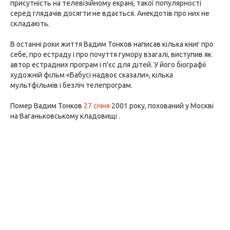
присутність на телевізійному екрані, такої популярності
серед глядачів досягти не вдається. Анекдотів про них не
складають.
В останні роки життя Вадим Тонков написав кілька книг про
себе, про естраду і про почуття гумору взагалі, виступив як
автор естрадних програм і п'єс для дітей. У його біографії
художній фільм «Бабусі надвоє сказали», кілька
мультфільмів і безліч телепрограм.
Помер Вадим Тонков
27 січня
2001 року, похований у Москві
на Ваганьковському кладовищі .