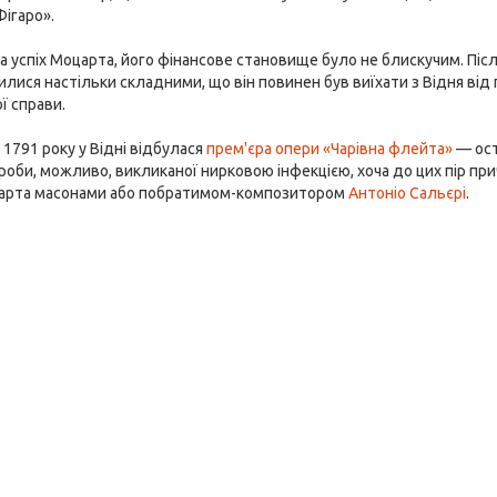
ігаро».
 успіх Моцарта, його фінансове становище було не блискучим. Після
лися настільки складними, що він повинен був виїхати з Відня ві
ї справи.
і 1791 року у Відні відбулася
прем'єра опери «Чарівна флейта»
— ост
роби, можливо, викликаної нирковою інфекцією, хоча до цих пір п
арта масонами або побратимом-композитором
Антоніо Сальєрі
.