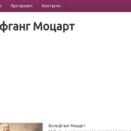
р
Про проект
Контакти
фганг Моцарт
Вольфганг Моцарт