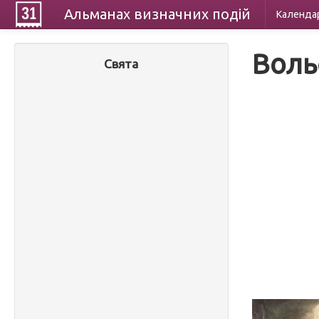
Альманах
визначних
подій
Календа
Воль
Свята