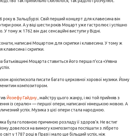
людство так прихильно схилялося, так раділо і розчулює.
6 року в Зальцбурзі. Свій перший концерт для клавесина він
отири роки. А у віці шести років Моцарт уже гастролює і успішно
 У тому ж 1762 він дає сенсаційні виступи у Відні.
сонати, написані Моцартом для скрипки і клавесина. У тому ж
я клавесина і скрипки.
а батьківщині Моцарта ставиться його перша п'єса «Уявна
успіх.
казом архієпископа писати багато церковної хорової музики. Йому
наменитим композитором.
ятив
Йозефу Гайдну
, майстру цього жанру, і які той прийняв з
ення із сералю» — першої опери, написаної німецькою мовою. А
личезний успіх. Музика з цієї опери стала народною.
яка була головною причиною розладу її здоров'я. Не встиг
йому довелося на вимогу композитора поспішати з лібрето
віт у 1787 році в Празі і мало ще більший успіх, ніж