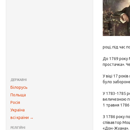
році, під час
До 1769 року 
простачка». Че
У віці 17 рок
ДЕРЖАВНІ
було забороне
Білорусь
У 1783-1785 р
Польща
величезною по
Росія
1 травня 1786
Україна
З 1786 року п
всі країни →
співавтор Моц
РЕЛІГІЙНІ
«Дон-Жуана». Ц