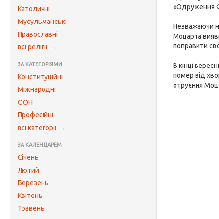
«Одруження Ф
Католичні
Мусульманські
Незважаючи на
Православні
Моцарта вияви
поправити сво
всі релігії →
ЗА КАТЕГОРІЯМИ
В кінці вересн
помер від хво
Конституційні
отруєння Моц
Міжнародні
ООН
Професійні
всі категорії →
ЗА КАЛЕНДАРЕМ
Січень
Лютий
Березень
Квітень
Травень