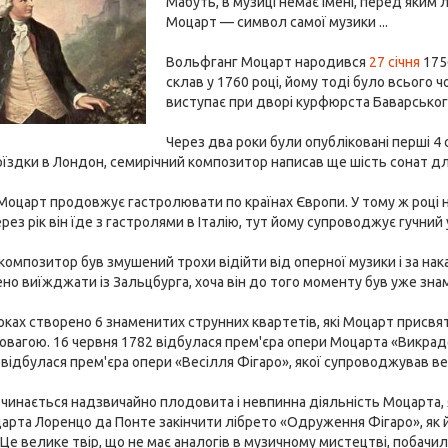
Мабуть, в музиці немає імені, перед яким 
Моцарт — символ самої музики ...
Вольфганг Моцарт народився
27 січня
175
склав у 1760 році, йому тоді було всього ч
виступає при дворі курфюрста Баварського.
Через два роки були опубліковані перші 4 
 поїздки в Лондон, семирічний композитор написав ще шість сонат дл
Моцарт продовжує гастролювати по країнах Європи. У тому ж році н
рез рік він їде з гастролями в Італію, тут йому супроводжує гучний 
ів композитор був змушений трохи відійти від оперної музики і за на
но виїжджати із Зальцбурга, хоча він до того моменту був уже з
оках створено 6 знаменитих струнних квартетів, які Моцарт присв
вагою. 16 червня 1782 відбулася прем'єра опери Моцарта «Викрад
 відбулася прем'єра опери «Весілля Фігаро», якої супроводжував ве
очинається надзвичайно плодовита і невпинна діяльність Моцарта, 
арта Лоренцо да Понте закінчити лібрето «Одруження Фігаро», як 
е велике твір, що не має аналогів в музичному мистецтві, побачило с