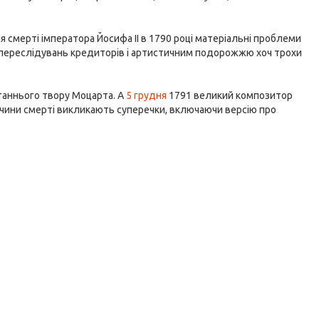
 смерті імператора Йосифа II в 1790 році матеріальні проблеми
д переслідувань кредиторів і артистичним подорожжю хоч трохи
аннього твору Моцарта. А
5 грудня
1791 великий композитор
ричини смерті викликають суперечки, включаючи версію про