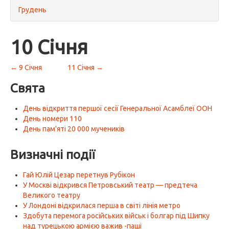
Грудень
10 Січня
← 9 Січня
11 Січня →
Свята
День відкриття першої сесії Генеральної Асамблеї ООН
День номери 110
День пам'яті 20 000 мучеників
Визначні події
Гай Юлій Цезар перетнув Рубікон
У Москві відкрився Петровський театр — предтеча
Великого театру
У Лондоні відкрилася перша в світі лінія метро
Здобута перемога російських військ і болгар під Шипку
над турецькою армією важив -паші