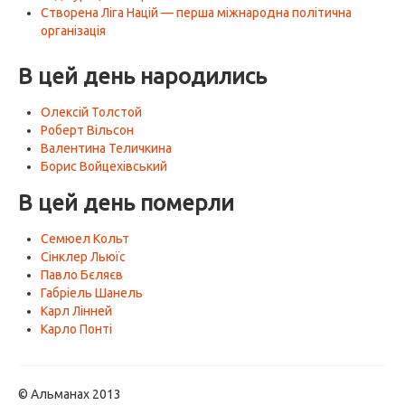
Створена Ліга Націй — перша міжнародна політична
організація
В цей день народились
Олексій Толстой
Роберт Вільсон
Валентина Теличкина
Борис Войцехівський
В цей день померли
Семюел Кольт
Сінклер Льюїс
Павло Бєляєв
Габріель Шанель
Карл Лінней
Карло Понті
© Альманах 2013