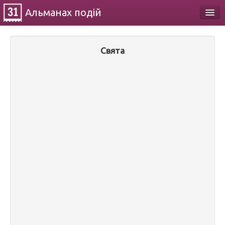
Альманах
подій
Календар
Свята
Про проект
Контакти