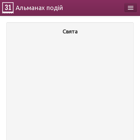
Альманах
подій
Календар
Свята
Про проект
Контакти