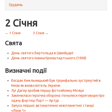
Грудень
2 Січня
← 1 Січня
3 Січня →
Свята
День святого Бертольда в Швейцарії
День святого Іоанна Кронштадтського (1908)
Визначні події
Богдан Хмельницький був тріумфально зустрінутий в
Києві як визволитель України
Луї Дагер зробив першу фотозйомку Місяця
Закінчилася героїчна оборона і почалися переговори про
здачу фортеці Порт — Артур
Запуск першої автоматичної міжпланетної станції
«Луна-1»