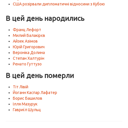
США розірвали дипломатичні відносини з Кубою
В цей день народились
Франц Лефорт
Милий Балакірєв
Айзек Азімов
Юрій Григорович
Вероніка Долина
Степан Халтурін
Ренато Гуттузо
В цей день померли
Тіт Лівій
Йоганн Каспар Лафатер
Борис Башилов
Ілля Мазурук
Гавриїл Шульц