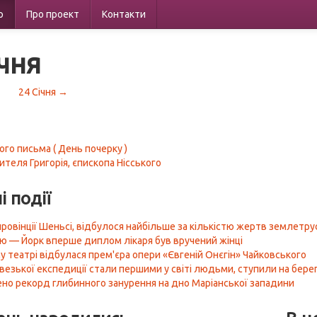
р
Про проект
Контакти
ічня
24 Січня →
ого письма ( День почерку )
ителя Григорія, єпископа Нісського
і події
 провінції Шеньсі, відбулося найбільше за кількістю жертв землетру
ью — Йорк вперше диплом лікаря був вручений жінці
у театрі відбулася прем'єра опери «Євгеній Онєгін» Чайковського
везької експедиції стали першими у світі людьми, ступили на бер
но рекорд глибинного занурення на дно Маріанської западини