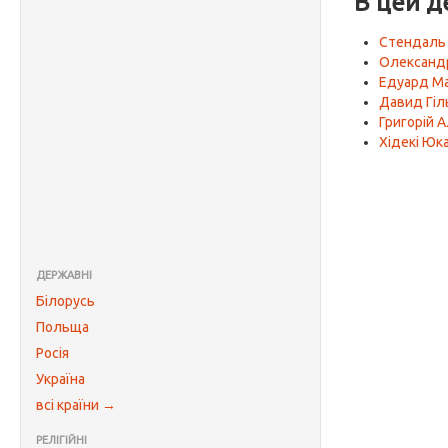
В цей д
Стендаль
Олександ
Едуард М
Давид Гіл
Григорій 
Хідекі Юк
ДЕРЖАВНІ
Білорусь
Польща
Росія
Україна
всі країни →
РЕЛІГІЙНІ