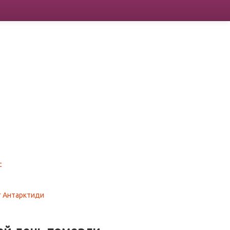
с
ег Антарктиди