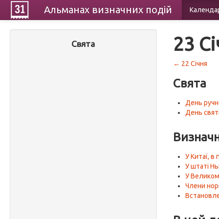
Альманах
визначних
подій
Календа
23 С
Свята
← 22 Січня
Свята
День ручн
День свят
Визначн
У Китаї, в
У штаті Н
У Великом
Члени нор
Встановле