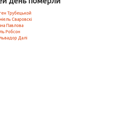
ей день померли
ген Трубецькой
ніель Сваровскі
нна Павлова
ль Робсон
львадор Далі