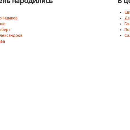
ень народились
В ц
Єв
р Іншаков
Да
ане
Га
ьберт
По
Александров
Са
ава