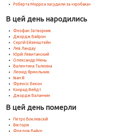
Роберта Морріса засудили за «хробака»
В цей день народились
Феофан Затворник
Джордж Байрон
Сергій Ейзенштейн
Лев Ландау
Юрій Левитанский
Олександр Мень
Валентина Тализіна
Леонід Ярмольник
Іван III
Френсіс Бекон
Конрад Вейдт
Джордж Баланчин
В цей день померли
Петро Боклевскій
Вікторія
Фредрік Байєр