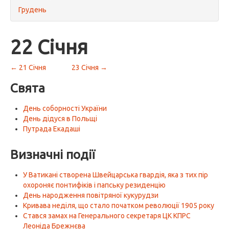
Грудень
22 Січня
← 21 Січня
23 Січня →
Свята
День соборності України
День дідуся в Польщі
Путрада Екадаші
Визначні події
У Ватикані створена Швейцарська гвардія, яка з тих пір
охороняє понтифіків і папську резиденцію
День народження повітряної кукурудзи
Кривава неділя, що стало початком революції 1905 року
Стався замах на Генерального секретаря ЦК КПРС
Леоніда Брежнєва