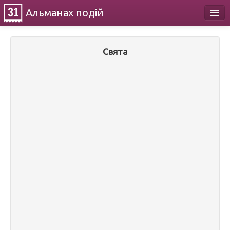
Альманах
подій
Календар
Свята
Про проект
Контакти