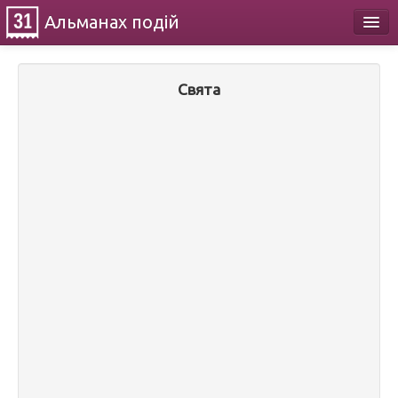
Альманах
подій
Календар
Свята
Про проект
Контакти