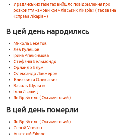
У радянських газетах вийшло повідомлення про
розкриття «змови кремлівських лікарів» ( так звана
«справа лікарів» )
В цей день народились
Микола Бекетов
Лев Кулешов
Ірина Апексимова
Стефанія Бельмондо
Орландо Блум
Олександр Ланжерон
Єлизавета Олексіївна
Василь Шульгін
Ілля Ліфшиц
Ян Брейгель ( Оксамитовий )
В цей день померли
Ян Брейгель ( Оксамитовий )
Сергій Уточкін
Анатолій Ефрос