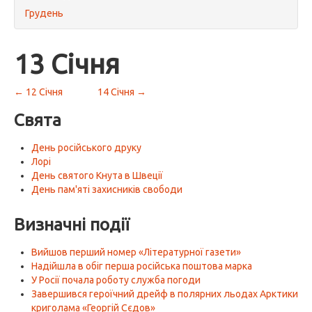
Грудень
13 Січня
← 12 Січня
14 Січня →
Свята
День російського друку
Лорі
День святого Кнута в Швеції
День пам'яті захисників свободи
Визначні події
Вийшов перший номер «Літературної газети»
Надійшла в обіг перша російська поштова марка
У Росії почала роботу служба погоди
Завершився героїчний дрейф в полярних льодах Арктики
криголама «Георгій Сєдов»