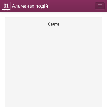
Альманах
подій
Календар
Свята
Про проект
Контакти