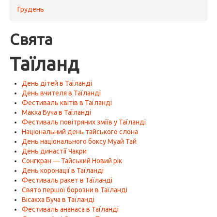
Грудень
Свята
Таїланд
День дітей в Таїланді
День вчителя в Таїланді
Фестиваль квітів в Таїланді
Макха Буча в Таїланді
Фестиваль повітряних зміїв у Таїланді
Національний день тайського слона
День національного боксу Муай Тай
День династії Чакри
Сонгкран — Тайський Новий рік
День коронації в Таїланді
Фестиваль ракет в Таїланді
Свято першої борозни в Таїланді
Вісакха Буча в Таїланді
Фестиваль ананаса в Таїланді