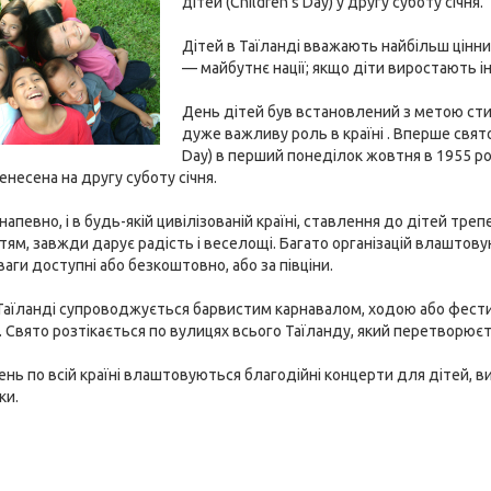
дітей (Children's Day) у другу суботу січня.
Дітей в Таїланді вважають найбільш цінни
— майбутнє нації; якщо діти виростають ін
День дітей був встановлений з метою сти
дуже важливу роль в країні . Вперше свято
Day) в перший понеділок жовтня в 1955 роц
енесена на другу суботу січня.
, напевно, і в будь-якій цивілізованій країні, ставлення до дітей т
тям, завжди дарує радість і веселощі. Багато організацій влаштовую
ваги доступні або безкоштовно, або за півціни.
Таїланді супроводжується барвистим карнавалом, ходою або фестива
. Свято розтікається по вулицях всього Таїланду, який перетворюєть
ень по всій країні влаштовуються благодійні концерти для дітей, в
ки.