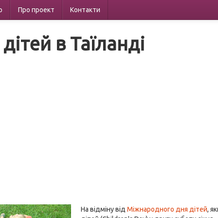
р
Про проект
Контакти
дітей в Таїланді
На відміну від
Міжнародного дня дітей
, я