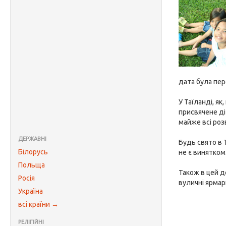
дата була пер
У Таїланді, як
присвячене ді
майже всі роз
ДЕРЖАВНІ
Будь свято в 
Білорусь
не є винятком
Польща
Також в цей д
Росія
вуличні ярмар
Україна
всі країни →
РЕЛІГІЙНІ