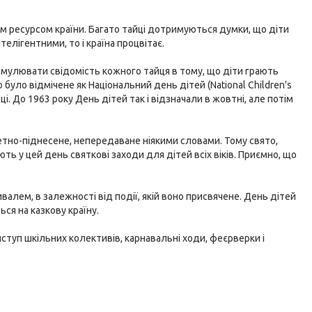
м ресурсом країни. Багато тайці дотримуються думки, що діти
телігентними, то і країна процвітає.
мулювати свідомість кожного тайця в тому, що діти грають
 було відмічене як Національний день дітей (National Children's
і. До 1963 року День дітей так і відзначали в жовтні, але потім
репетно-піднесене, непередаване ніякими словами. Тому свято,
ть у цей день святкові заходи для дітей всіх віків. Приємно, що
лем, в залежності від події, якій воно присвячене. День дітей
ся на казкову країну.
иступ шкільних колективів, карнавальні ходи, феєрверки і