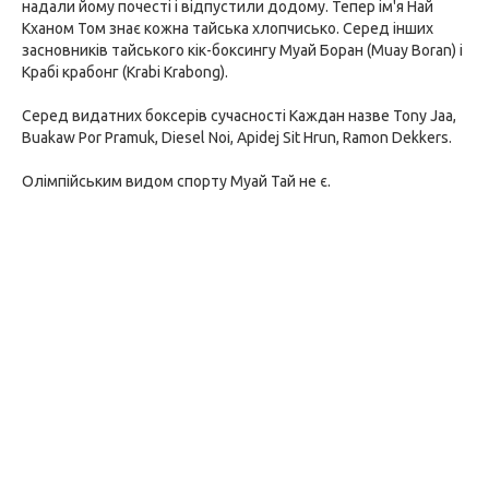
надали йому почесті і відпустили додому. Тепер ім'я Най
Кханом Том знає кожна тайська хлопчисько. Серед інших
засновників тайського кік-боксингу Муай Боран (Muay Boran) і
Крабі крабонг (Krabi Krabong).
Серед видатних боксерів сучасності Каждан назве Tony Jaa,
Buakaw Por Pramuk, Diesel Noi, Apidej Sit Hrun, Ramon Dekkers.
Олімпійським видом спорту Муай Тай не є.