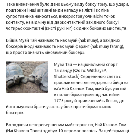
Таке визначення було дано цьому виду боксу тому, що удари,
поштовхи і інші активні види нападу на лікті і коліна
супротивника наносяться, використовуючи вісім точок
контакту, на відміну від двоконтактний західного боксу і
чотирьохконтактні (кисті рук і ніг) східних бойових мистецтв.
Бійців Муай Тай називають нак муай (nak muay), а західних
боксерів іноді називають нак муай фаранг (nak muay farang),
що просто значить «іноземний боксер».
Муай Тай — національний спорт
Таїланду (Фото: WitthayaP,
Shutterstock) Серцевиною свята є
прославлення легендарного бійця на
ім'я Най Кханом Том, який був узятий
в полон бірманцями під час війни
1775 року й привезений в Янгон, де
його змусили брати участь у боях проти бірманських
боксерів.
Володіючи неперевершеним майстерністю, Най Кханом Том
(Nai Khanom Thom) здобув 10 перемог поспіль. За цей бірманці