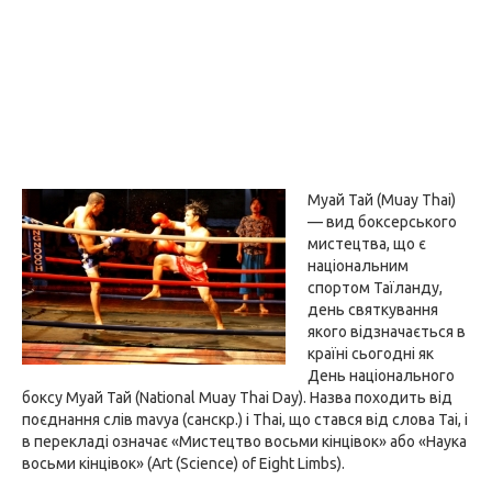
Муай Тай (Muay Thai)
— вид боксерського
мистецтва, що є
національним
спортом Таїланду,
день святкування
якого відзначається в
країні сьогодні як
День національного
боксу Муай Тай (National Muay Thai Day). Назва походить від
поєднання слів mavya (санскр.) і Thai, що стався від слова Tai, і
в перекладі означає «Мистецтво восьми кінцівок» або «Наука
восьми кінцівок» (Art (Science) of Eight Limbs).