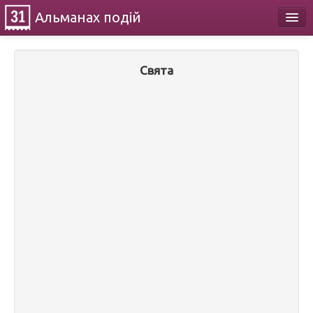
Альманах
подій
Календар
Свята
Про проект
Контакти