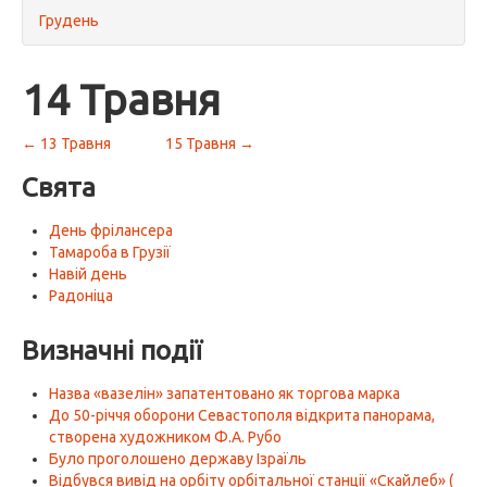
Грудень
14 Травня
← 13 Травня
15 Травня →
Свята
День фрілансера
Тамароба в Грузії
Навій день
Радоніца
Визначні події
Назва «вазелін» запатентовано як торгова марка
До 50-річчя оборони Севастополя відкрита панорама,
створена художником Ф.А. Рубо
Було проголошено державу Ізраїль
Відбувся вивід на орбіту орбітальної станції «Скайлеб» (