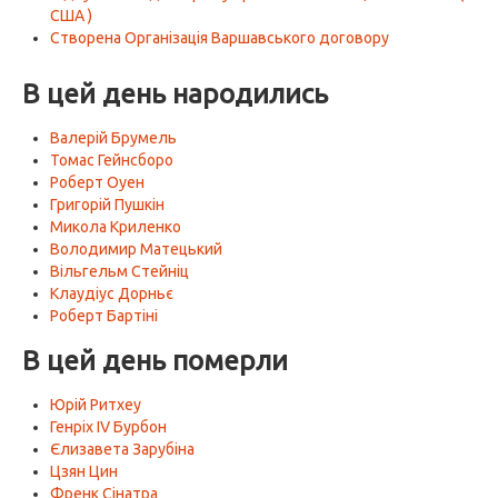
США )
Створена Організація Варшавського договору
В цей день народились
Валерій Брумель
Томас Гейнсборо
Роберт Оуен
Григорій Пушкін
Микола Криленко
Володимир Матецький
Вільгельм Стейніц
Клаудіус Дорньє
Роберт Бартіні
В цей день померли
Юрій Ритхеу
Генріх IV Бурбон
Єлизавета Зарубіна
Цзян Цин
Френк Сінатра