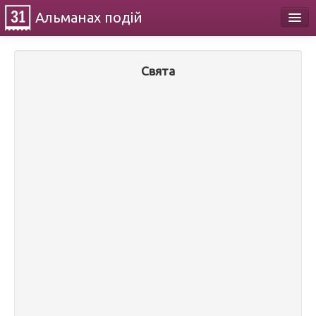
Альманах
подій
Календар
Свята
Про проект
Контакти