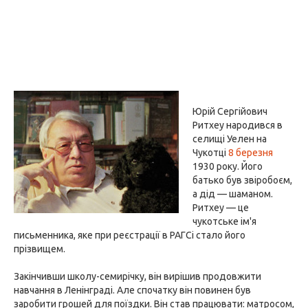
Юрій Сергійович
Ритхеу народився в
селищі Уелен на
Чукотці
8 березня
1930 року. Його
батько був звіробоєм,
а дід — шаманом.
Ритхеу — це
чукотське ім'я
письменника, яке при реєстрації в РАГСі стало його
прізвищем.
Закінчивши школу-семирічку, він вирішив продовжити
навчання в Ленінграді. Але спочатку він повинен був
заробити грошей для поїздки. Він став працювати: матросом,