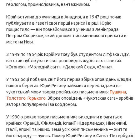
геологом, промисловиків, вантажником.
Юрій вступив до училища в Анадирі, а в 1947 році почав
публікувати в газеті свої перші нариси і вірші. Юрію
пощастило — він познайомився з ученим з Ленінграда
Петром Скориком, який допоміг письменникові приїхати в
місто на Неві.
З 1949 по 1954 рік Юрій Ритхеу був студентом літфака ЛДУ,
він став публікувати свої розповіді в журналах і газетах:
«Огонек», «Молодий світ», «Далекий Схід», «Зміна».
У 1953 році побачив світ його перша збірка оповідань «Люди
нашого берега». Юрій Ритхеу займався перекладами на
чукотський мову творів російських письменників:
Пушкіна
,
Толстого
,
Горького
. Збірка оповідань «Чукотская сага» зробив
автора популярним і за кордоном.
У 1990-х роках твори письменника виходили в багатьох
країнах: Франції, Фінляндії, Іспанії, Нідерландах, Німеччині,
Італії, Японії та інших. Тема усіх книг письменника — життя
його народу — чукчів. Помер Юрій Ритхеу в Санкт-Петербурзі