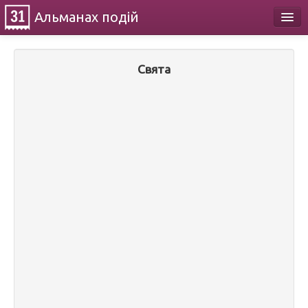
Альманах
подій
Календар
Свята
Про проект
Контакти