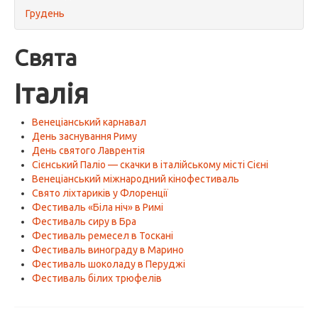
Грудень
Свята
Італія
Венеціанський карнавал
День заснування Риму
День святого Лаврентія
Сієнський Паліо — скачки в італійському місті Сієні
Венеціанський міжнародний кінофестиваль
Свято ліхтариків у Флоренції
Фестиваль «Біла ніч» в Римі
Фестиваль сиру в Бра
Фестиваль ремесел в Тоскані
Фестиваль винограду в Марино
Фестиваль шоколаду в Перуджі
Фестиваль білих трюфелів