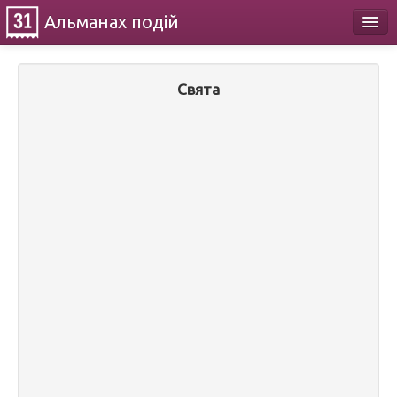
Альманах
подій
Календар
Свята
Про проект
Контакти