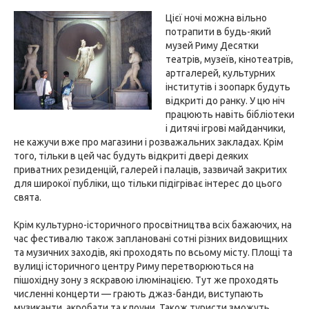
Цієї ночі можна вільно
потрапити в будь-який
музей Риму Десятки
театрів, музеїв, кінотеатрів,
артгалерей, культурних
інститутів і зоопарк будуть
відкриті до ранку. У цю ніч
працюють навіть бібліотеки
і дитячі ігрові майданчики,
не кажучи вже про магазини і розважальних закладах. Крім
того, тільки в цей час будуть відкриті двері деяких
приватних резиденцій, галерей і палаців, зазвичай закритих
для широкої публіки, що тільки підігріває інтерес до цього
свята.
Крім культурно-історичного просвітництва всіх бажаючих, на
час фестивалю також заплановані сотні різних видовищних
та музичних заходів, які проходять по всьому місту. Площі та
вулиці історичного центру Риму перетворюються на
пішохідну зону з яскравою ілюмінацією. Тут же проходять
численні концерти — грають джаз-банди, виступають
музиканти, акробати та клоуни. Також туристи зможуть