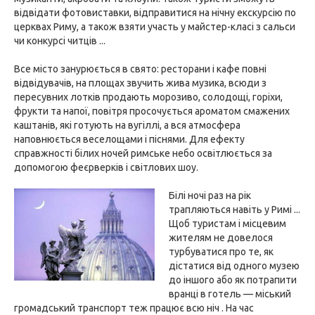
відвідати фотовиставки, відправитися на нічну екскурсію по
церквах Риму, а також взяти участь у майстер-класі з сальси
чи конкурсі читців ...
Все місто занурюється в свято: ресторани і кафе повні
відвідувачів, на площах звучить жива музика, всюди з
пересувних лотків продають морозиво, солодощі, горіхи,
фрукти та напої, повітря просочується ароматом смажених
каштанів, які готують на вугіллі, а вся атмосфера
наповнюється веселощами і піснями. Для ефекту
справжності білих ночей римське небо освітлюється за
допомогою феєрверків і світлових шоу.
Білі ночі раз на рік
трапляються навіть у Римі ...
Щоб туристам і місцевим
жителям не довелося
турбуватися про те, як
дістатися від одного музею
до іншого або як потрапити
вранці в готель — міський
громадський транспорт теж працює всю ніч . На час