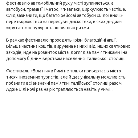
фестивалю автомобільний рух у місті зупиняється, а
автобуси, трамваї і метро, ??навпаки, циркулюють частіше.
Слід зазначити, що багато рейсові автобуси «Білої вночі»
перетворюються на пересувні дискотеки, в яких ді-джеї
«крутять» популярні танцювальні ритми.
В рамках фестивалю проходять і різні благодійні акції.
Більша частина коштів, виручена на них і від інших святкових
заходів, йде на розвиток міста, догляд за пам'ятниками і на
допомогу бідним верствам населення італійської столиці.
Фестиваль «Біла ніч» в Римі не тільки привертає в місто
тисячі іноземних туристів, але й дає унікальну можливість
побачити всі визначні пам'ятки італійської столиці разом.
Адже Білі ночі раз на рік трапляються навіть у Римі ...