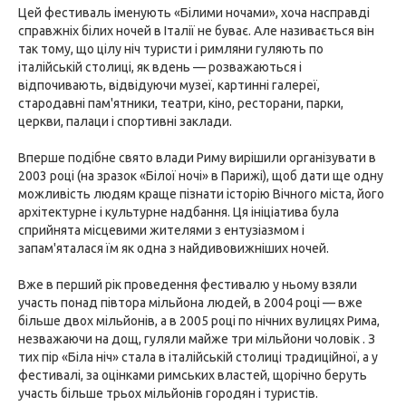
Цей фестиваль іменують «Білими ночами», хоча насправді
справжніх білих ночей в Італії не буває. Але називається він
так тому, що цілу ніч туристи і римляни гуляють по
італійській столиці, як вдень — розважаються і
відпочивають, відвідуючи музеї, картинні галереї,
стародавні пам'ятники, театри, кіно, ресторани, парки,
церкви, палаци і спортивні заклади.
Вперше подібне свято влади Риму вирішили організувати в
2003 році (на зразок «Білої ночі» в Парижі), щоб дати ще одну
можливість людям краще пізнати історію Вічного міста, його
архітектурне і культурне надбання. Ця ініціатива була
сприйнята місцевими жителями з ентузіазмом і
запам'яталася їм як одна з найдивовижніших ночей.
Вже в перший рік проведення фестивалю у ньому взяли
участь понад півтора мільйона людей, в 2004 році — вже
більше двох мільйонів, а в 2005 році по нічних вулицях Рима,
незважаючи на дощ, гуляли майже три мільйони чоловік . З
тих пір «Біла ніч» стала в італійській столиці традиційної, а у
фестивалі, за оцінками римських властей, щорічно беруть
участь більше трьох мільйонів городян і туристів.