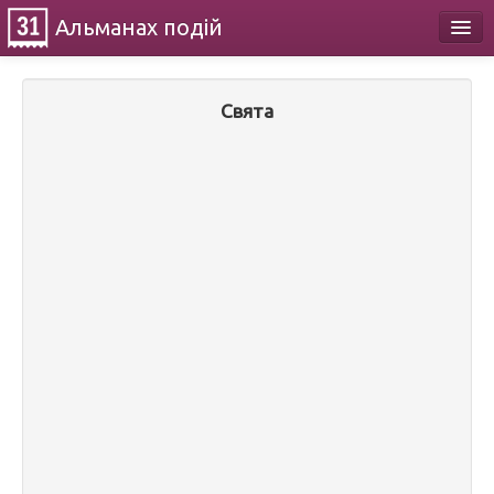
Альманах
подій
Календар
Свята
Про проект
Контакти