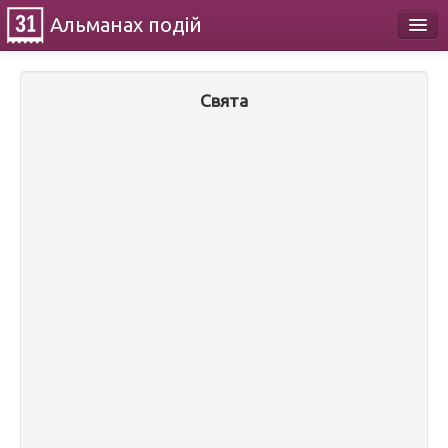
Альманах
подій
Календар
Свята
Про проект
Контакти