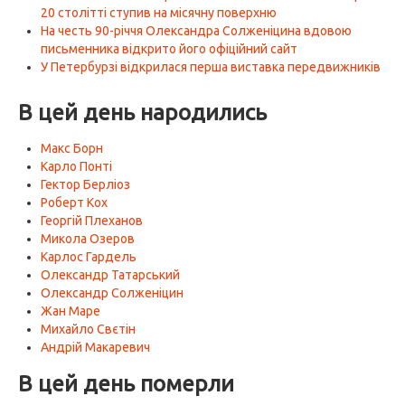
20 столітті ступив на місячну поверхню
На честь 90-річчя Олександра Солженіцина вдовою
письменника відкрито його офіційний сайт
У Петербурзі відкрилася перша виставка передвижників
В цей день народились
Макс Борн
Карло Понті
Гектор Берліоз
Роберт Кох
Георгій Плеханов
Микола Озеров
Карлос Гардель
Олександр Татарський
Олександр Солженіцин
Жан Маре
Михайло Свєтін
Андрій Макаревич
В цей день померли