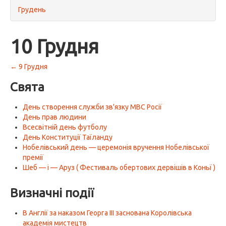
Грудень
10 Грудня
← 9 Грудня
Свята
День створення служби зв'язку МВС Росії
День прав людини
Всесвітній день футболу
День Конституції Таїланду
Нобелівський день — церемонія вручення Нобелівської
премії
Шеб — і — Аруз ( Фестиваль обертових дервішів в Коньї )
Визначні події
В Англії за наказом Георга III заснована Королівська
академія мистецтв