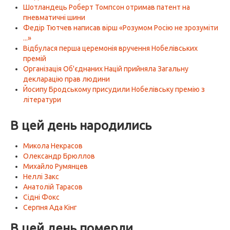
Шотландець Роберт Томпсон отримав патент на
пневматичні шини
Федір Тютчев написав вірш «Розумом Росію не зрозуміти
...»
Відбулася перша церемонія вручення Нобелівських
премій
Організація Об'єднаних Націй прийняла Загальну
декларацію прав людини
Йосипу Бродському присудили Нобелівську премію з
літератури
В цей день народились
Микола Некрасов
Олександр Брюллов
Михайло Румянцев
Неллі Закс
Анатолій Тарасов
Сідні Фокс
Серпня Ада Кінг
В цей день померли