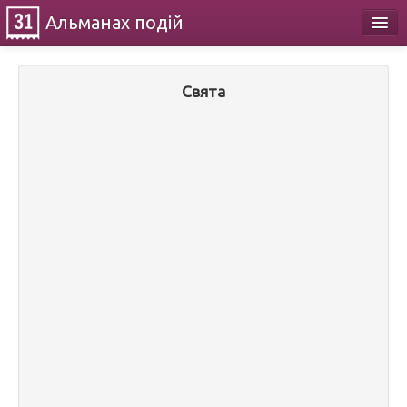
Альманах
подій
Календар
Свята
Про проект
Контакти