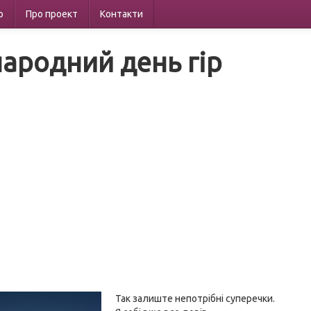
р
Про проект
Контакти
ародний день гір
Так залиште непотрібні суперечки.