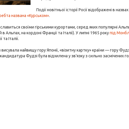
Події новітньої історії Росії відображені в назва
ребта названа «Курськом»
.
славиться своїми гірськими курортами, серед яких популярні Аль
в Альпах, на кордоні Франції та Італії). У липні 1965 року
під Монбл
 та Італії.
ія висувала найвищу гору Японії, «візитну картку» країни — гору Ф
андидатура Фудзі була відхилена у зв'язку з сильно засмічених гор