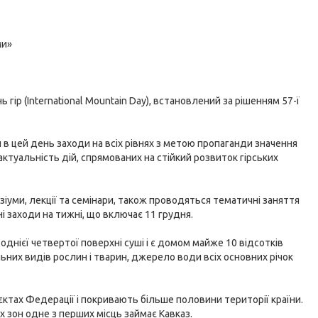
ми»
гір (International Mountain Day), встановлений за рішенням 57-ї
 цей день заходи на всіх рівнях з метою пропаганди значення
 актуальність дій, спрямованих на стійкий розвиток гірських
іуми, лекції та семінари, також проводяться тематичні заняття
 заходи на тижні, що включає 11 грудня.
однієї четвертої поверхні суші і є домом майже 10 відсотків
ьних видів рослин і тварин, джерело води всіх основних річок
'єктах Федерації і покривають більше половини території країни.
 зон одне з перших місць займає Кавказ.