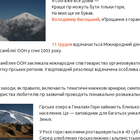
Я собі вже все довів —
Краще гір можуть бути тільки гори,
На яких ще не бував.
Володимир Висоцький
, «Прощання з гора
11 грудня
відзначається Міжнародний день 
самблеї ООН у січні 2003 року.
амблея ООН закликала міжнародне співтовариство організовувати в
итку гірських регіонів. У відповідній резолюції відзначена особлива
 заходи, як правило, включають тематичні книжкові ярмарки, симпоз
ариства любителів гір зазвичай проводять пізнавально-розважальні
Гірське озеро в Гімалаях Гори займають близько 
населення. Це — заповідник для багатьох унікал
Землі.
У Росії гори і височини розташовуються в 43 суб
Серед улюблених гірськолижних і альпіністських