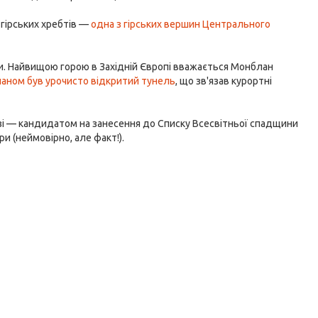
х гірських хребтів —
одна з гірських вершин Центрального
пи. Найвищою горою в Західній Європі вважається Монблан
аном був урочисто відкритий тунель
, що зв'язав курортні
удзі — кандидатом на занесення до Списку Всесвітньої спадщини
и (неймовірно, але факт!).