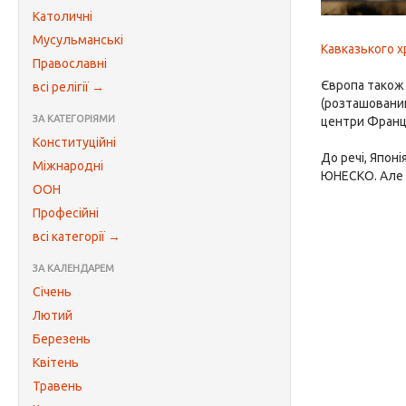
Католичні
Мусульманські
Кавказького х
Православні
Європа також 
всі релігії →
(розташований 
ЗА КАТЕГОРІЯМИ
центри Франції
Конституційні
До речі, Япон
Міжнародні
ЮНЕСКО. Але к
ООН
Професійні
всі категорії →
ЗА КАЛЕНДАРЕМ
Січень
Лютий
Березень
Квітень
Травень