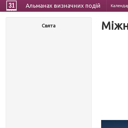
Альманах
визначних
подій
Календа
Міжн
Свята