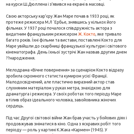
на курси Ш.Дюллена і з'явився на екрані в масовці.
Свою акторську кар'єру Жан Маре почав в 1933 році, як
протеже режисера М.Л `Ербье, знявшись у кількох його
фільмах. У 1937 році почалося співдружність актора з
видатним французьким режисером
Ж. Кокто
, яке тривало
багато років. Їхні фільми та вистави, поставлені Кокто для
Маре увійшли до скарбниці французької культури і світового
кінематографа. День їхньої зустрічі Жан назвав другим днем
??народження.
Мелодрама «Вічне повернення» за сценарієм Кокто відразу
зробила скромного статиста кумиром усієї Франції.
Малодосвідчений, але пластично виразний актор став
слухняним матеріалом у руках метра, знахідкою для
драматурга і режисера. У своїх роботах того періоду Маре
втілив образ ідеального чоловіка, завойовника жіночих
сердець.
Під час Другої світової війни Жан брав участь у бойових діях і
продовжував зніматися в кіно. Одна з яскравих робіт того
періоду — роль у картині К.Жака «Кармен» (1945). У