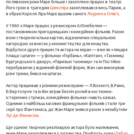
післявоєнні роки Маре більше і захоплено працює в театрі.
Його грою в трагедіях
Шекспіра
захоплювався весь Париж, а
в образі Короля Ліра Маре вразив самого
Лоуренса Олів'є
.
У 1960-х Маре працює з режисером А.Юнебелем —
постановником пригодницьких і комедійних фільмів. Разом
вони створили кілька картин, відзначених спеціальною
нагородою за внесок у кіномистецтво для юнацтва.
Відбулося друге пришестя актора на екран — вже як «лицаря
плаща і шпаги» — у фільмах «Горбань», «Капітан», «Таємниці
Бургундського двору», «Паризькі таємниці» та ін Постійно
перебуваючи у відмінній фізичній формі, Жан сам виконував
різні трюки, бився на шпагах.
Актор працював з різними режисерами — Л.Вісконті, В.Рамо,
Б.Бертолуччі та ін Він зіграв безліч ролей в костюмно-
історичних стрічках, комедійних фільмах і навіть казках.
Одними з найбільш касових французьких фільмів стали три
серії про Фантомаса, де Жан Маре знявся разом з незабутнім
Луї де Фюнесом
.
Ще однією творчою реалізацією актора було малювання,
яким Маре захоплювався з дитинства. Пройдуть роки і
Пабло