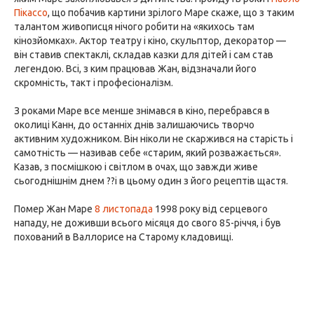
Пікассо
, що побачив картини зрілого Маре скаже, що з таким
талантом живописця нічого робити на «якихось там
кінозйомках». Актор театру і кіно, скульптор, декоратор —
він ставив спектаклі, складав казки для дітей і сам став
легендою. Всі, з ким працював Жан, відзначали його
скромність, такт і професіоналізм.
З роками Маре все менше знімався в кіно, перебрався в
околиці Канн, до останніх днів залишаючись творчо
активним художником. Він ніколи не скаржився на старість і
самотність — називав себе «старим, який розважається».
Казав, з посмішкою і світлом в очах, що завжди живе
сьогоднішнім днем ??і в цьому один з його рецептів щастя.
Помер Жан Маре
8 листопада
1998 року від серцевого
нападу, не доживши всього місяця до свого 85-річчя, і був
похований в Валлорисе на Старому кладовищі.