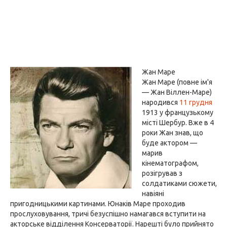
Жан Маре
Жан Маре (повне ім'я
— Жан Віллен-Маре)
народився
11 грудня
1913 у французькому
місті Шербур. Вже в 4
роки Жан знав, що
буде актором —
марив
кінематографом,
розігрував з
солдатиками сюжети,
навіяні
пригодницькими картинами. Юнаків Маре проходив
прослуховування, тричі безуспішно намагався вступити на
акторське відділення Консерваторії. Нарешті було прийнято