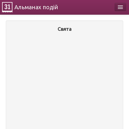
Альманах
подій
Календар
Свята
Про проект
Контакти