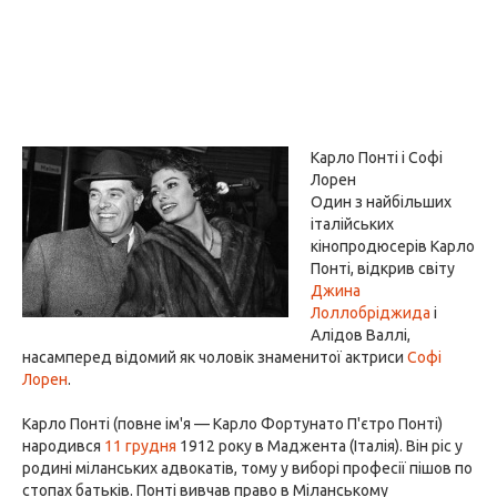
Карло Понті і Софі
Лорен
Один з найбільших
італійських
кінопродюсерів Карло
Понті, відкрив світу
Джина
Лоллобріджида
і
Алідов Валлі,
насамперед відомий як чоловік знаменитої актриси
Софі
Лорен
.
Карло Понті (повне ім'я — Карло Фортунато П'єтро Понті)
народився
11 грудня
1912 року в Маджента (Італія). Він ріс у
родині міланських адвокатів, тому у виборі професії пішов по
стопах батьків. Понті вивчав право в Міланському