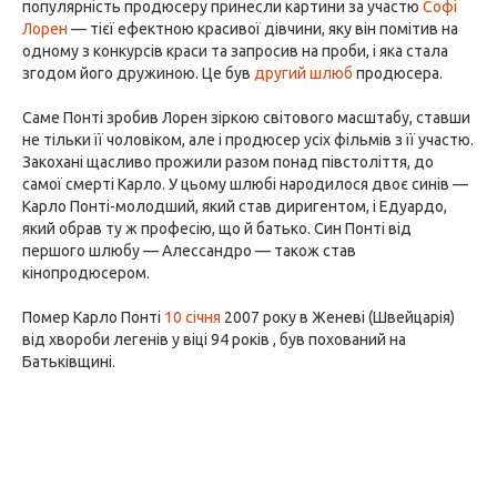
популярність продюсеру принесли картини за участю
Софі
Лорен
— тієї ефектною красивої дівчини, яку він помітив на
одному з конкурсів краси та запросив на проби, і яка стала
згодом його дружиною. Це був
другий шлюб
продюсера.
Саме Понті зробив Лорен зіркою світового масштабу, ставши
не тільки її чоловіком, але і продюсер усіх фільмів з її участю.
Закохані щасливо прожили разом понад півстоліття, до
самої смерті Карло. У цьому шлюбі народилося двоє синів —
Карло Понті-молодший, який став диригентом, і Едуардо,
який обрав ту ж професію, що й батько. Син Понті від
першого шлюбу — Алессандро — також став
кінопродюсером.
Помер Карло Понті
10 січня
2007 року в Женеві (Швейцарія)
від хвороби легенів у віці 94 років , був похований на
Батьківщині.