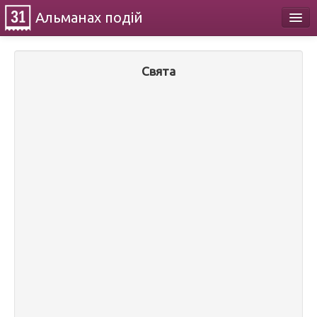
Альманах
подій
Календар
Свята
Про проект
Контакти