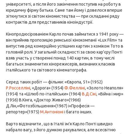
університеті, а після його закінчення поступив на роботу в
юридичну фірму батька. Саме там йому і довелося вперше
зіткнутися зі світом кіномистецтва — при складанні ряду
контрактів для представників кіноіндустрії.
Кінопродюсірованіем Карло почав займатися з 1941 року —
він прийняв пропозицію римської кінокомпанії «Lux Film» та
випустив ряд комерційно успішних картин з коміком Тото в
головній ролі. У загальній складності за свою кар'єру Понті
взяв участь у створенні понад 140 картин, в тому числі
багатьох знаменитих кінорежисерів, визнаних класиків
італійського та світового кінематографа.
Серед таких робіт — фільми: «Європа, 51» (1952)
Р.Росселліні
, «Дорога» (1954)
Ф.Фелліні
, «Золото Неаполя»
(1954) та «Шлюб по-італійськи» (1964)
В.Д.Сікі
, «Війна і мир»
(1956) В.Кінга, «Доктор Живаго»(1966)
Д.Лін,«Фотозбільшення»(1967) і«Професія —
репортер»(1975)
М.Антоніоні
і багато інших.
Варто відзначити , що в Італії ім'я Карло Понті швидко
набрало вагу, з його думкою рахувалися, але всесвітню