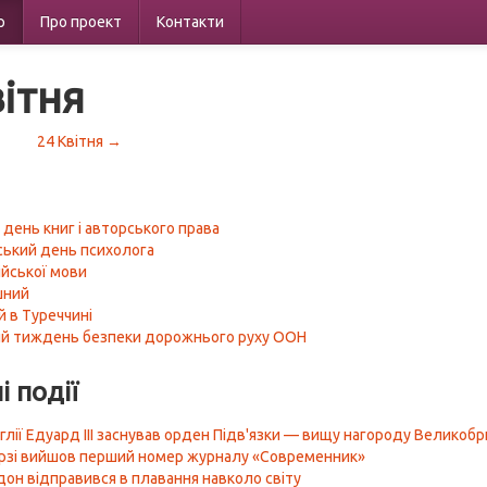
р
Про проект
Контакти
вітня
24 Квітня →
 день книг і авторського права
ський день психолога
ійської мови
шний
й в Туреччині
ий тиждень безпеки дорожнього руху ООН
і події
глії Едуард III заснував орден Підв'язки — вищу нагороду Великобр
рзі вийшов перший номер журналу «Современник»
он відправився в плавання навколо світу