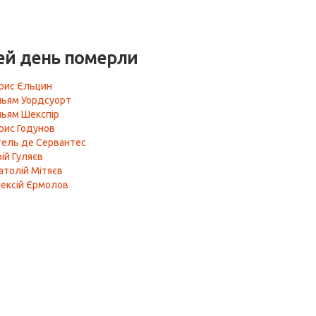
ей день померли
рис Єльцин
льям Уордсуорт
льям Шекспір
рис Годунов
гель де Сервантес
ій Гуляєв
атолій Мітяєв
ексій Єрмолов