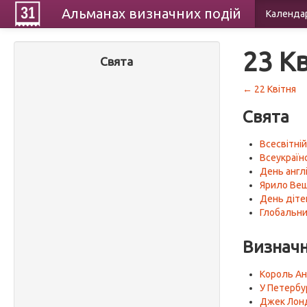
Альманах
визначних
подій
Календа
23 К
Свята
← 22 Квітня
Свята
Всесвітній
Всеукраїн
День англ
Ярило Ве
День діте
Глобальн
Визначн
Король Ан
У Петербу
Джек Лонд