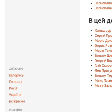
Засновано
Заснована
В цей д
Хальдоур 
Сергій Пр
Моріс Др
Борис Роз
Марія Тал
Вільям Ше
Георгій Ві
Гліб Скор
ДЕРЖАВНІ
Лев Пригу
Білорусь
Вільям Те
Макс План
Польща
Мате Залк
Росія
Україна
всі країни →
РЕЛІГІЙНІ