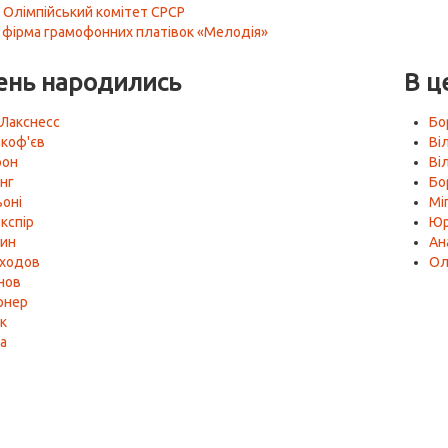
 Олімпійський комітет СРСР
 фірма грамофонних платівок «Мелодія»
ень народились
В ц
Лакснесс
Бо
окоф'єв
Ві
юон
Ві
інг
Бо
ьоні
Мі
кспір
Юр
цин
Ан
оходов
Ол
нов
рнер
к
а