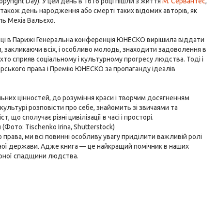
opyright Day). У цей день в 1616 році пішли з життя
М. Сервантес
,
Це також день народження або смерті таких відомих авторів, як
ель Мехіа Вальєхо.
оці в Парижі Генеральна конференція ЮНЕСКО вирішила віддати
м, закликаючи всіх, і особливо молодь, знаходити задоволення в
 хто сприяв соціальному і культурному прогресу людства. Тоді і
торського права і Премію ЮНЕСКО за пропаганду ідеалів
альних цінностей, до розуміння краси і творчим досягненням
 культурі розповісти про себе, знайомить зі звичаями та
, що сполучає різні цивілізації в часі і просторі.
(Фото: Tischenko Irina, Shutterstock)
 права, ми всі повинні особливу увагу приділити важливій ролі
ної держави. Адже книга — це найкращий помічник в наших
турної спадщини людства.