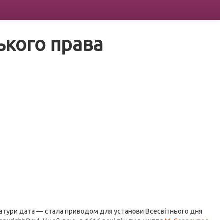
ського права
ратури дата — стала приводом для установи Всесвітнього дня