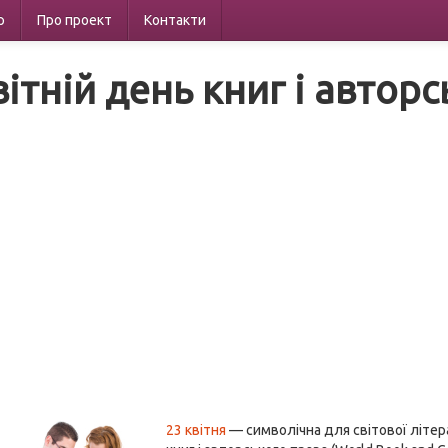
р
Про проект
Контакти
вітній день книг і автор
23 квітня
— символічна для світової літе