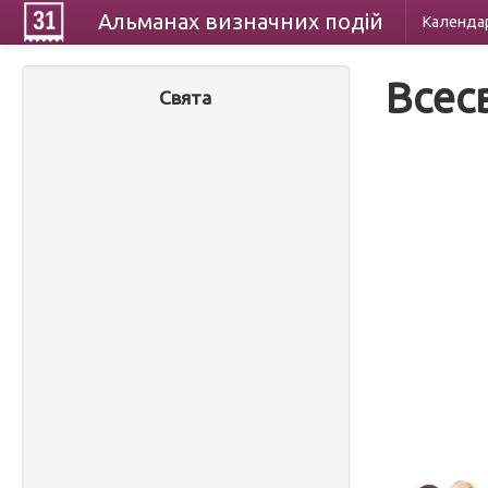
Альманах
визначних
подій
Календа
Всес
Свята