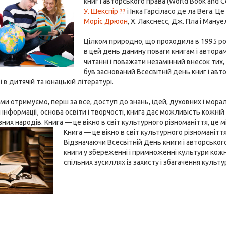
книг і авторського права (World Book and C
У. Шекспір ??
і Інка Гарсіласо де ла Вега. 
Моріс Дрюон
, X. Лакснесс, Дж. Пла і Ману
Цілком природно, що проходила в 1995 р
в цей день данину поваги книгам і автора
читанні і поважати незамінний внесок тих,
був заснований Всесвітній день книг і ав
 в дитячій та юнацькій літературі.
 ми отримуємо, перш за все, доступ до знань, ідей, духовних і мор
 інформації, основа освіти і творчості, книга дає можливість кожній
них народів. Книга — це вікно в світ культурного різноманіття, це міст
Книга — це вікно в світ культурного різноманіття 
Відзначаючи Всесвітній День книги і авторського
книги у збереженні і примноженні культури кож
спільних зусиллях із захисту і збагачення куль