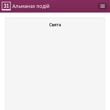
Альманах
подій
Календар
Свята
Про проект
Контакти