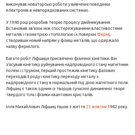
виконував новаторські роботи у вивченні поведінки
електронів в невпорядкованих системах.
У 1948 році розробив теорію процесу двійникування.
Встановив зв'язок між спостережуваними властивостями
металів і геометрією і топологією їх поверхні
Фермі
,
створивши новий напрям у фізиці металів, що одержало
назву фермілогіі.
Багато робіт Ліфшиця присвячено фізичної кінетики. Він
з'ясував кінетику руйнування надпровідного стану магнітним
полем і струмом, перший простежив кінетику фазових
переходів II роду і кінетику переходу металу з
надпровідного стану в нормальний під дією магнітного поля.
Ліфшиц є також одним із творців сучасної динамічної теорії
твердого тіла і фізики квантових кристалів.
Ілля Михайлович Ліфшиц пішов з життя
23 жовтня
1982 року.