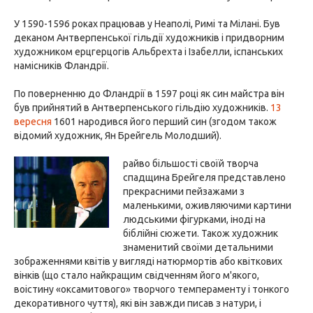
У 1590-1596 роках працював у Неаполі, Римі та Мілані. Був
деканом Антверпенської гільдії художників і придворним
художником ерцгерцогів Альбрехта і Ізабелли, іспанських
намісників Фландрії.
По поверненню до Фландрії в 1597 році як син майстра він
був прийнятий в Антверпенського гільдію художників.
13
вересня
1601 народився його перший син (згодом також
відомий художник, Ян Брейгель Молодший).
райво більшості своїй творча
спадщина Брейгеля представлено
прекрасними пейзажами з
маленькими, оживляючими картини
людськими фігурками, іноді на
біблійні сюжети. Також художник
знаменитий своїми детальними
зображеннями квітів у вигляді натюрмортів або квіткових
вінків (що стало найкращим свідченням його м'якого,
воістину «оксамитового» творчого темпераменту і тонкого
декоративного чуття), які він завжди писав з натури, і