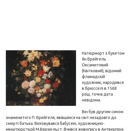
Натюрморт з букетом
Ян Брейгель
Оксамитовий
(Квітковий), відомий
фламадскій
художник, народився
в Брюсселі в 1568
році, точна дата
невідома.
Він був другим сином
знаменитого П. Брейгеля, явівшімся на світ незадовго до
смерті батька. Виховувався бабусею, художницею-
мініатюрісткой М.Верхюльст. Вчився живопису в Антверпені.