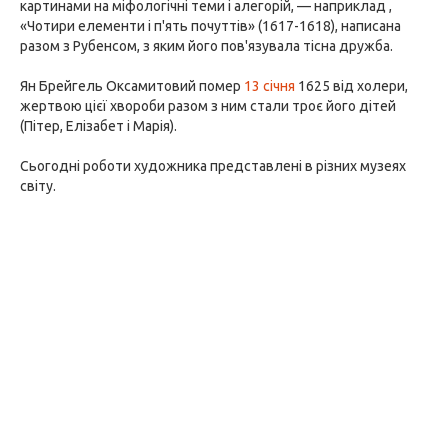
картинами на міфологічні теми і алегорій, — наприклад ,
«Чотири елементи і п'ять почуттів» (1617-1618), написана
разом з Рубенсом, з яким його пов'язувала тісна дружба.
Ян Брейгель Оксамитовий помер
13 січня
1625 від холери,
жертвою цієї хвороби разом з ним стали троє його дітей
(Пітер, Елізабет і Марія).
Сьогодні роботи художника представлені в різних музеях
світу.