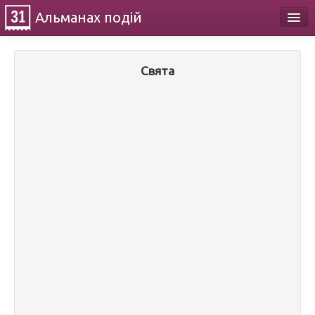
Альманах
подій
Календар
Свята
Про проект
Контакти