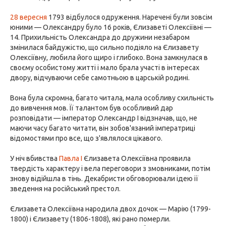
28 вересня
1793 відбулося одруження. Наречені були зовсім
юними — Олександру було 16 років, Єлизаветі Олексіївні —
14. Прихильність Олександра до дружини незабаром
змінилася байдужістю, що сильно подіяло на Єлизавету
Олексіївну, любила його щиро і глибоко. Вона замкнулася в
своєму особистому житті і мало брала участі в інтересах
двору, відчуваючи себе самотньою в царській родині.
Вона була скромна, багато читала, мала особливу схильність
до вивчення мов. Її талантом був особливий дар
розповідати — імператор Олександр I відзначав, що, не
маючи часу багато читати, він зобов'язаний імператриці
відомостями про все, що з'являлося цікавого.
У ніч вбивства
Павла I
Єлизавета Олексіївна проявила
твердість характеру і вела переговори з змовниками, потім
знову відійшла в тінь. Декабристи обговорювали ідею її
зведення на російський престол.
Єлизавета Олексіївна народила двох дочок — Марію (1799-
1800) і Єлизавету (1806-1808), які рано померли.