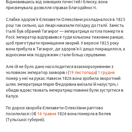
Відмовившись від зовнішніх почестей і блиску, вона
присвячувала дозвілля справах благодійності.
Слабке здоров'я Єлизавети Олексіївни розладналося в 1825
році так сильно, що лікарі наказали поїздку до Італії. Замість
Італії був обраний Таганрог — імператриця хотіла померти в
Росії. Імператор відправився туди кількома тижнями раніше,
щоб приготувати приміщення хворий. У вересні 1825 року
вона прибула в Таганрог, де здоров'я її дещо покращилося, а
відносини між подружжям стали більш серцевими.
Але їй не було дано насолодитися взаєморозумінням з
чоловіком: імператор захворів і (
19 листопада
)
1 грудня
помер у неї на руках. Навесні 1826 вона зробила зворотний
шлях. Імператриця Марія Федорівна виїхала їй назустріч, і
обидві вдовствовать імператриці повинні були зустрітися в
Калузі.
По дорозі хвороба Єлизавети Олексіївни раптово
посилилася і (4)
16 травня
1826 вона померла в Белев
(Тульської губернії).