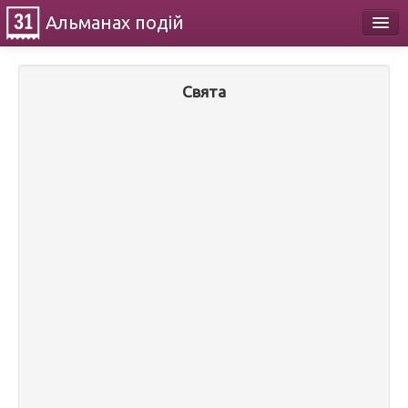
Альманах
подій
Календар
Свята
Про проект
Контакти