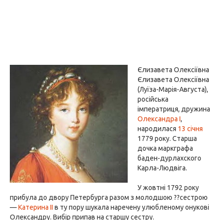
Єлизавета Олексіївна
Єлизавета Олексіївна
(Луїза-Марія-Августа),
російська
імператриця, дружина
Олександра I
,
народилася
13 січня
1779 року. Старша
дочка маркграфа
баден-дурлахского
Карла-Людвіга.
У жовтні 1792 року
прибула до двору Петербурга разом з молодшою ??сестрою
—
Катерина II
в ту пору шукала наречену улюбленому онукові
Олександру. Вибір припав на старшу сестру.