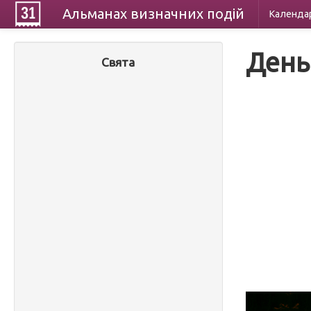
Альманах
визначних
подій
Календа
День
Свята