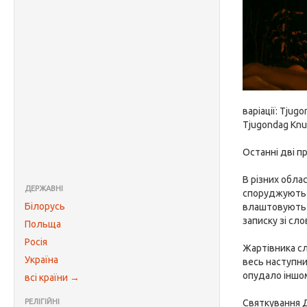
варіації: Tjug
Tjugondag Knut
Останні дві п
В різних обла
ДЕРЖАВНІ
споруджують і
Білорусь
влаштовують н
записку зі сл
Польща
Росія
Жартівника сл
Україна
весь наступни
опудало іншом
всі країни →
РЕЛІГІЙНІ
Святкування Д