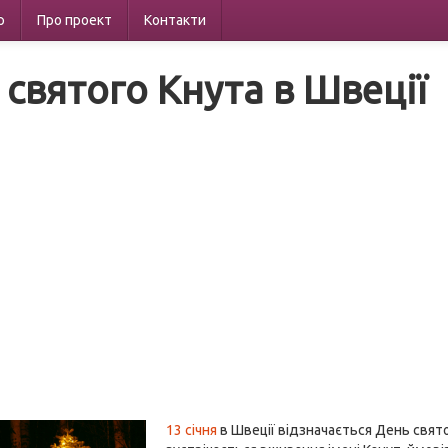
р
Про проект
Контакти
 святого Кнута в Швеції
13 січня
в Швеції відзначається День свято