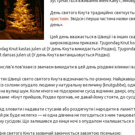
зустрічається вживання імені Канут, ймовір
День святого Кнута традиційно святкуєть
християн
. Звідси і перша частина назви с
день».
Цей день вважається в Швеції і в інших ск
широковідома приказка: Tjugondag Knut kor 
ondag Knut kastas julen ut (У день Кнута викидається Різдво), Tjugonda
 dansas julen ut (У день Кнута витанцьовується Різдво).
рислів'я пов'язані із звичаєм викидати в цей день різдвяні ялинки і
стях Швеції свято святого Кнута відзначають по-різному. Найцікавіш
з соломи опудало людини у натуральну величину (knutgubbe), одяг
а вулиці шум. Коли нічого не підозрюючи сусід відчиняє двері, оп
овами: «Кнут прийшов, Різдво прогнав, не давай йому стояти, до сусі
ід зловити і надавати стусанів або роздягнути і народити в лахміт
й рік буде нелегко — ні одна дівчина не погодиться з ним танцюва
у сусідові. Що залишився до кінця ночі з опудалом «залишається з н
ня святого Кнута зазвичай закінчується завзятою пісенькою: