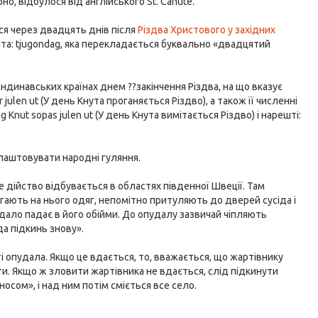
но, відбулося від англійського St. Canute.
ся через двадцять днів після
Різдва Христового у західних
вята: tjugondag, яка перекладається буквально «двадцятий
андинавських країнах днем ??закінчення Різдва, на що вказує
julen ut (У день Кнута проганяється Різдво), а також її численні
g Knut sopas julen ut (У день Кнута вимітається Різдво) і нарешті:
 влаштовувати народні гуляння.
е дійство відбувається в областях південної Швеції. Там
ають на нього одяг, непомітно притуляють до дверей сусіда і
удало падає в його обійми. До опудалу зазвичай чіпляють
да підкинь знову».
ті опудала. Якщо це вдається, то, вважається, що жартівнику
ти. Якщо ж зловити жартівника не вдається, слід підкинути
осом», і над ним потім сміється все село.