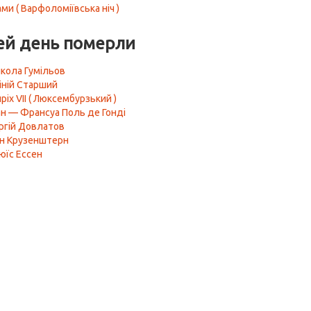
и ( Варфоломіївська ніч )
ей день померли
кола Гумільов
іній Старший
ріх VII ( Люксембурзький )
н — Франсуа Поль де Гонді
ргій Довлатов
ан Крузенштерн
юїс Ессен