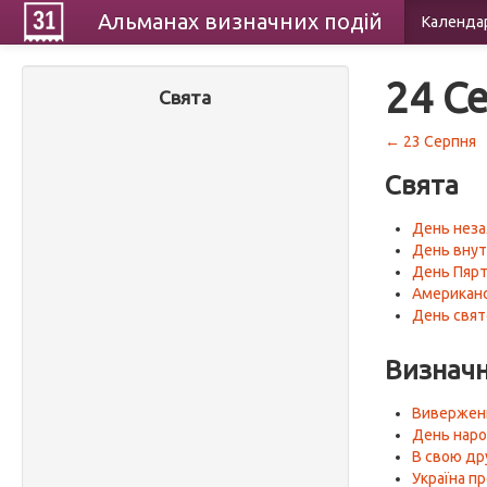
Альманах
визначних
подій
Календа
24 С
Свята
← 23 Серпня
Свята
День неза
День внут
День Пярт
Американс
День свят
Визначн
Виверженн
День наро
В свою др
Україна п