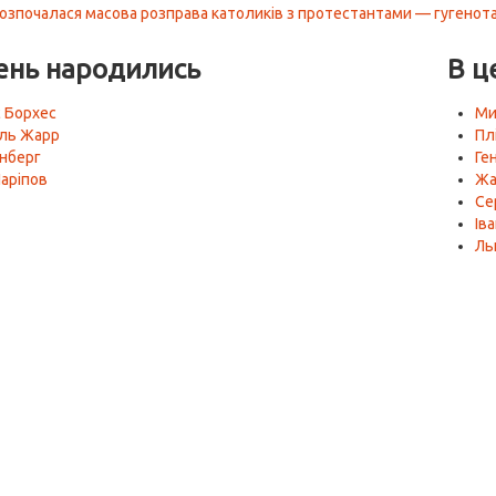
розпочалася масова розправа католиків з протестантами — гугенотам
ень народились
В ц
с Борхес
Ми
ль Жарр
Пл
енберг
Ген
аріпов
Жа
Се
Ів
Ль