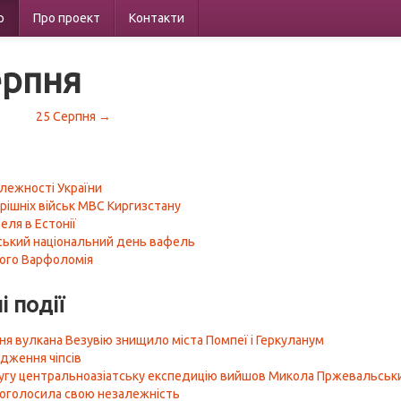
р
Про проект
Контакти
ерпня
25 Серпня →
лежності України
рішніх військ МВС Киргизстану
еля в Естонії
ький національний день вафель
ого Варфоломія
і події
я вулкана Везувію знищило міста Помпеї і Геркуланум
дження чіпсів
угу центральноазіатську експедицію вийшов Микола Пржевальськ
роголосила свою незалежність