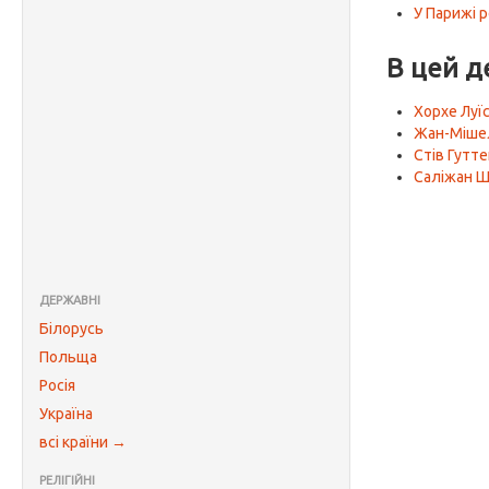
У Парижі 
В цей д
Хорхе Луї
Жан-Міше
Стів Гутт
Саліжан Ш
ДЕРЖАВНІ
Білорусь
Польща
Росія
Україна
всі країни →
РЕЛІГІЙНІ