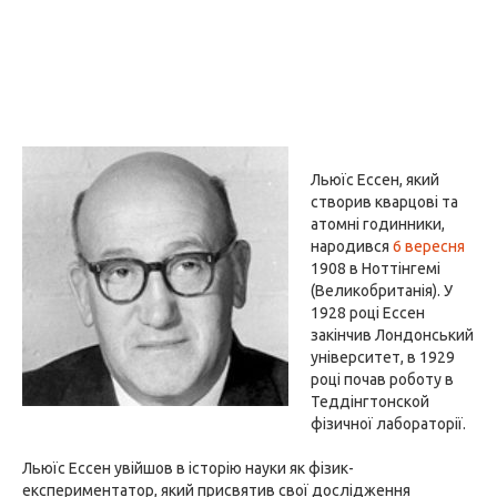
Льюїс Ессен, який
створив кварцові та
атомні годинники,
народився
6 вересня
1908 в Ноттінгемі
(Великобританія). У
1928 році Ессен
закінчив Лондонський
університет, в 1929
році почав роботу в
Теддінгтонской
фізичної лабораторії.
Льюїс Ессен увійшов в історію науки як фізик-
експериментатор, який присвятив свої дослідження