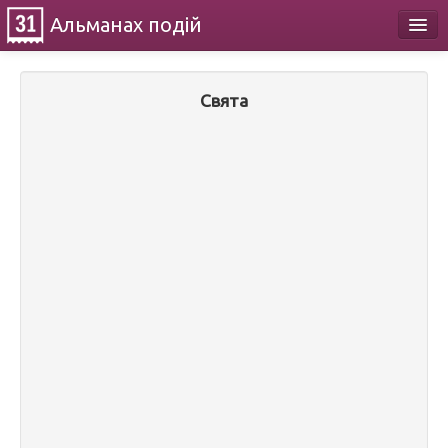
Альманах
подій
Календар
Свята
Про проект
Контакти