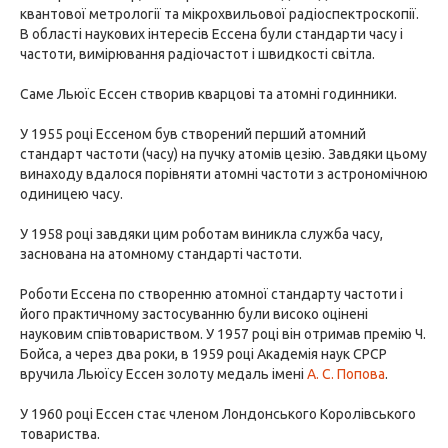
квантової метрології та мікрохвильової радіоспектроскопії.
В області наукових інтересів Ессена були стандарти часу і
частоти, вимірювання радіочастот і швидкості світла.
Саме Льюїс Ессен створив кварцові та атомні годинники.
У 1955 році Ессеном був створений перший атомний
стандарт частоти (часу) на пучку атомів цезію. Завдяки цьому
винаходу вдалося порівняти атомні частоти з астрономічною
одиницею часу.
У 1958 році завдяки цим роботам виникла служба часу,
заснована на атомному стандарті частоти.
Роботи Ессена по створенню атомної стандарту частоти і
його практичному застосуванню були високо оцінені
науковим співтовариством. У 1957 році він отримав премію Ч.
Бойса, а через два роки, в 1959 році Академія наук СРСР
вручила Льюїсу Ессен золоту медаль імені
А. С. Попова
.
У 1960 році Ессен стає членом Лондонського Королівського
товариства.