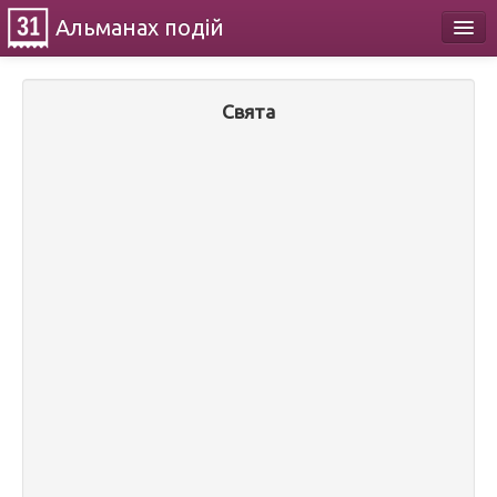
Альманах
подій
Календар
Свята
Про проект
Контакти