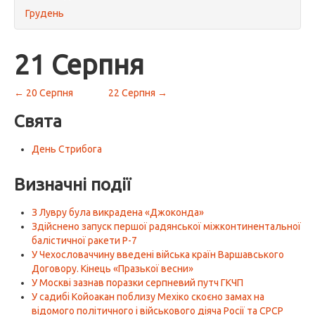
Грудень
21 Серпня
← 20 Серпня
22 Серпня →
Свята
День Стрибога
Визначні події
З Лувру була викрадена «Джоконда»
Здійснено запуск першої радянської міжконтинентальної
балістичної ракети Р-7
У Чехословаччину введені війська країн Варшавського
Договору. Кінець «Празької весни»
У Москві зазнав поразки серпневий путч ГКЧП
У садибі Койоакан поблизу Мехіко скоєно замах на
відомого політичного і військового діяча Росії та СРСР