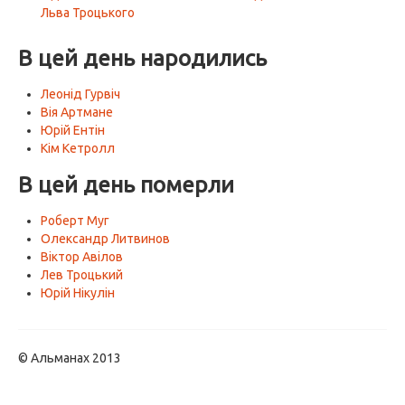
Льва Троцького
В цей день народились
Леонід Гурвіч
Вія Артмане
Юрій Ентін
Кім Кетролл
В цей день померли
Роберт Муг
Олександр Литвинов
Віктор Авілов
Лев Троцький
Юрій Нікулін
© Альманах 2013