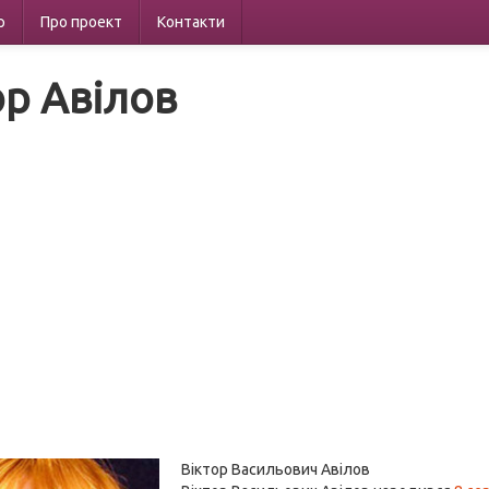
р
Про проект
Контакти
ор Авілов
Віктор Васильович Авілов