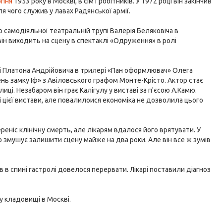
рпня
1953 року в Москві, в сім'ї робітників. У 1972 році він закінчив
я чого служив у лавах Радянської армії.
о самодіяльної театральній трупі Валерія Беляковіча в
к він виходить на сцену в спектаклі «Одруження» в ролі
олі Платона Андрійовича в трилері «Пан оформлювач» Олега
ень замку Іф» з Авіловського графом Монте-Крісто. Актор стає
иці. Незабаром він грає Калігулу у виставі за п'єсою А.Камю.
і цієї вистави, але повалилоися економіка не дозволила цього
переніс клінічну смерть, але лікарям вдалося його врятувати. У
що змушує залишити сцену майже на два роки. Але він все ж зумів
ів в спині гастролі довелося перервати. Лікарі поставили діагноз
му кладовищі в Москві.