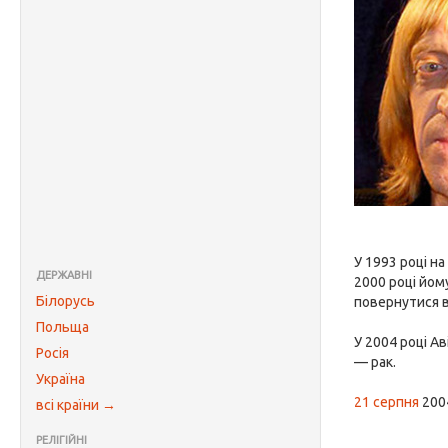
У 1993 році на
ДЕРЖАВНІ
2000 році йом
Білорусь
повернутися 
Польща
У 2004 році А
Росія
— рак.
Україна
21 серпня
2004
всі країни →
РЕЛІГІЙНІ