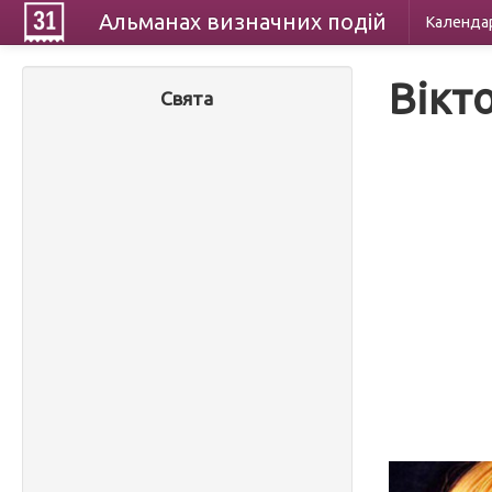
Альманах
визначних
подій
Календа
Вікт
Свята