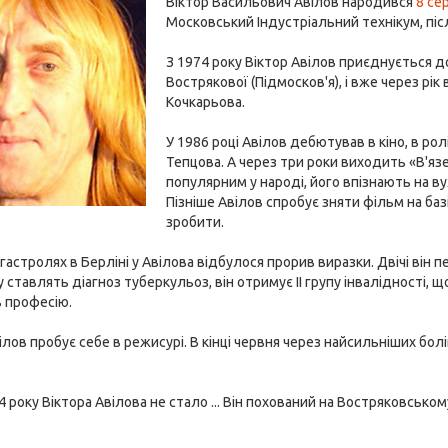
Віктор Васильович Авілов народився
8 се
Московський Індустріальний технікум, післ
З 1974 року Віктор Авілов приєднується д
Вострякової (Підмосков'я), і вже через рі
Кочкарьова.
У 1986 році Авілов дебютував в кіно, в р
Тепцова. А через три роки виходить «В'яз
популярним у народі, його впізнають на вул
Пізніше Авілов спробує зняти фільм на баз
зробити.
 гастролях в Берліні у Авілова відбулося прорив виразки. Двічі він 
у ставлять діагноз туберкульоз, він отримує II групу інвалідності, 
в професію.
вілов пробує себе в режисурі. В кінці червня через найсильніших бол
 року Віктора Авілова не стало ... Він похований на Востряковсько