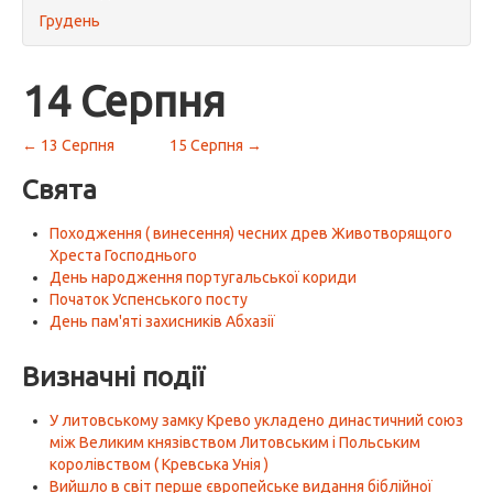
Грудень
14 Серпня
← 13 Серпня
15 Серпня →
Свята
Походження ( винесення) чесних древ Животворящого
Хреста Господнього
День народження португальської кориди
Початок Успенського посту
День пам'яті захисників Абхазії
Визначні події
У литовському замку Крево укладено династичний союз
між Великим князівством Литовським і Польським
королівством ( Кревська Унія )
Вийшло в світ перше європейське видання біблійної