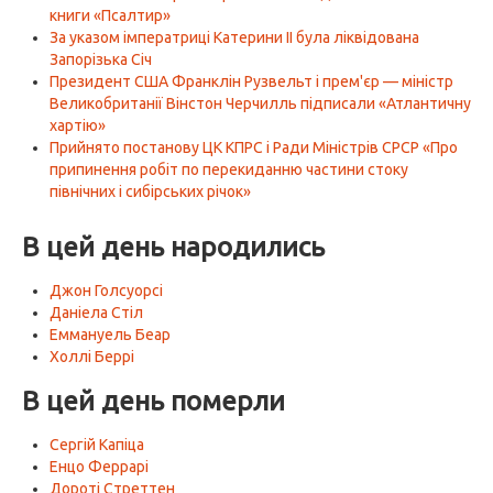
книги «Псалтир»
За указом імператриці Катерини II була ліквідована
Запорізька Січ
Президент США Франклін Рузвельт і прем'єр — міністр
Великобританії Вінстон Черчилль підписали «Атлантичну
хартію»
Прийнято постанову ЦК КПРС і Ради Міністрів СРСР «Про
припинення робіт по перекиданню частини стоку
північних і сибірських річок»
В цей день народились
Джон Голсуорсі
Даніела Стіл
Еммануель Беар
Холлі Беррі
В цей день померли
Сергій Капіца
Енцо Феррарі
Дороті Стреттен