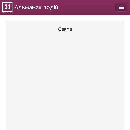
Альманах
подій
Календар
Свята
Про проект
Контакти